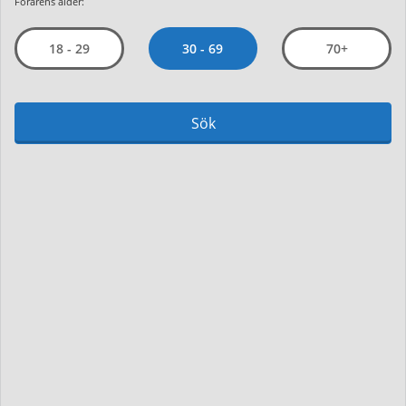
Förarens ålder:
30 - 69
18 - 29
70+
Sök