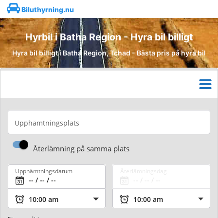
Biluthyrning.nu
Hyrbil i Batha Region - Hyra bil billigt
Hyra bil billigt i Batha Region, Tchad - Bästa pris på hyra bil
Upphämtningsplats
Återlämning på samma plats
Upphämtningsdatum
Återlämningsdag