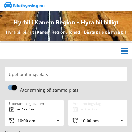
Biluthyrning.nu
Hyrbil i Kanem Region - Hyra bil billigt
Hyra bil billigt i Kanem Region, Tchad - Bästa pris på hyra bil
Upphämtningsplats
Återlämning på samma plats
Upphämtningsdatum
Återlämningsdag