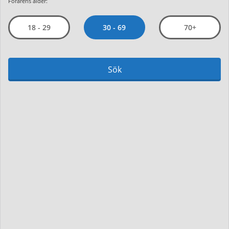
Förarens ålder:
30 - 69
18 - 29
70+
Sök