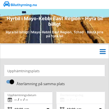
Biluthyrning.nu
Hyrbil i Mayo-Kebbi East Region - Hyra bil
billigt
Hyra bil billigt i Mayo-Kebbi East Region, Tchad - Bästa pris
på hyra bil
Upphämtningsplats
Återlämning på samma plats
Upphämtningsdatum
Återlämningsdag