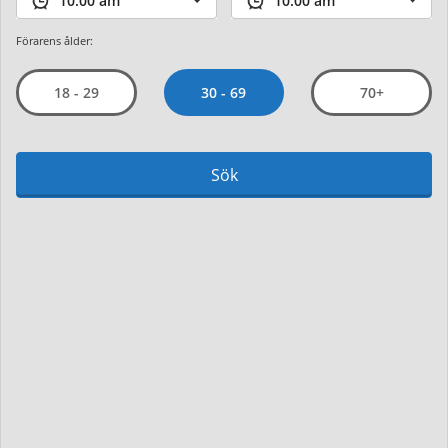
Förarens ålder:
30 - 69
18 - 29
70+
Sök