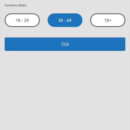
Förarens ålder:
30 - 69
18 - 29
70+
Sök