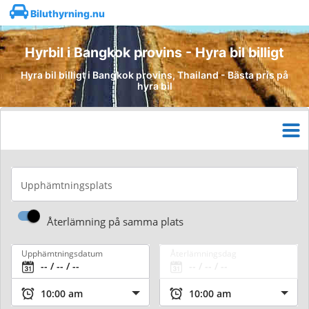
Biluthyrning.nu
Hyrbil i Bangkok provins - Hyra bil billigt
Hyra bil billigt i Bangkok provins, Thailand - Bästa pris på
hyra bil
Upphämtningsplats
Återlämning på samma plats
Upphämtningsdatum
Återlämningsdag