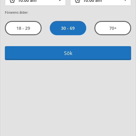
Förarens ålder:
30 - 69
18 - 29
70+
Sök