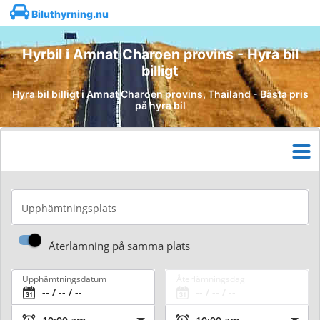
Biluthyrning.nu
Hyrbil i Amnat Charoen provins - Hyra bil
billigt
Hyra bil billigt i Amnat Charoen provins, Thailand - Bästa pris
på hyra bil
Upphämtningsplats
Återlämning på samma plats
Upphämtningsdatum
Återlämningsdag