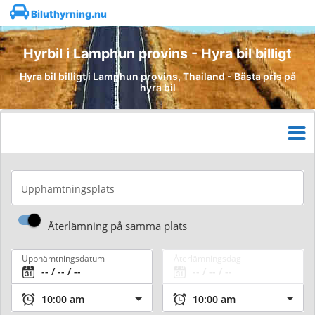
Biluthyrning.nu
Hyrbil i Lamphun provins - Hyra bil billigt
Hyra bil billigt i Lamphun provins, Thailand - Bästa pris på
hyra bil
Upphämtningsplats
Återlämning på samma plats
Upphämtningsdatum
Återlämningsdag