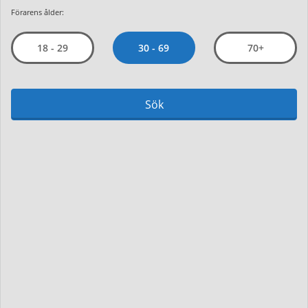
Förarens ålder:
30 - 69
18 - 29
70+
Sök