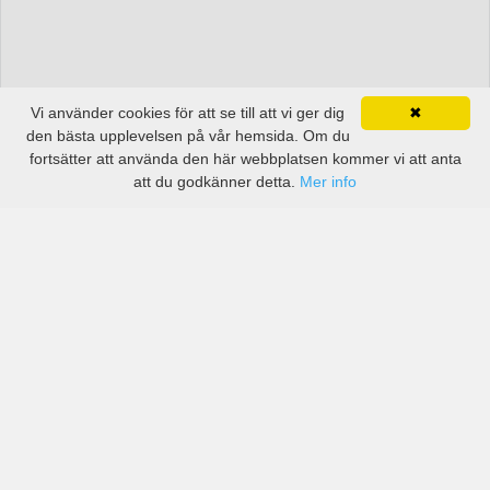
Vi använder cookies för att se till att vi ger dig
✖
den bästa upplevelsen på vår hemsida. Om du
fortsätter att använda den här webbplatsen kommer vi att anta
att du godkänner detta.
Mer info
Priser från kända biluthyrningsföretag men även små