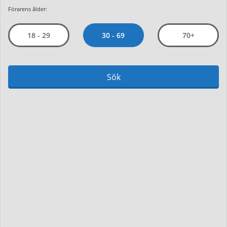
Förarens ålder:
30 - 69
18 - 29
70+
Sök