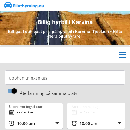
Biluthyrning.nu
Billig hyrbil i Karviná
Billigast och bäst pris på hyra bil i Karviná, Tjeckien - Hitta
flera biluthyrare!
Upphämtningsplats
Återlämning på samma plats
Upphämtningsdatum
Återlämningsdag