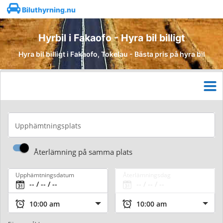
Biluthyrning.nu
Hyrbil i Fakaofo - Hyra bil billigt
Hyra bil billigt i Fakaofo, Tokelau - Bästa pris på hyra bil
Upphämtningsplats
Återlämning på samma plats
Upphämtningsdatum
Återlämningsdag