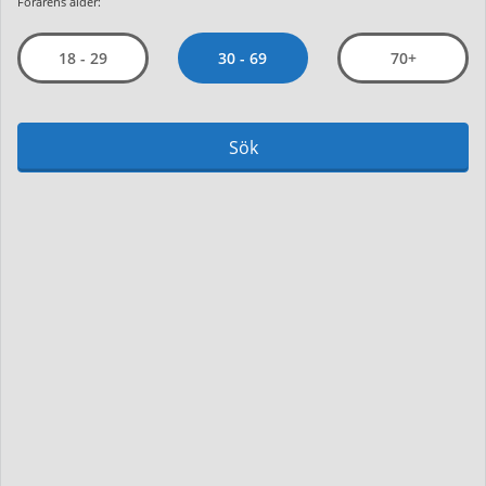
Förarens ålder:
30 - 69
18 - 29
70+
Sök