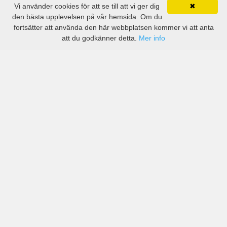
Vi använder cookies för att se till att vi ger dig
✖
den bästa upplevelsen på vår hemsida. Om du
fortsätter att använda den här webbplatsen kommer vi att anta
att du godkänner detta.
Mer info
Priser från kända biluthyrningsföretag men även små
lokala i Aydın