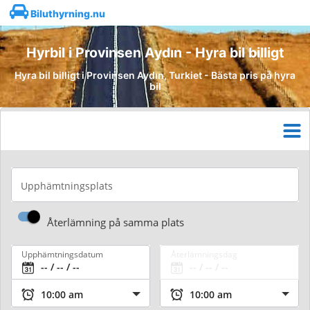
Biluthyrning.nu
Hyrbil i Provinsen Aydın - Hyra bil billigt
Hyra bil billigt i Provinsen Aydın, Turkiet - Bästa pris på hyra
bil
Upphämtningsplats
Återlämning på samma plats
Upphämtningsdatum
Återlämningsdag