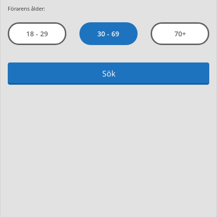
Förarens ålder:
30 - 69
18 - 29
70+
Sök