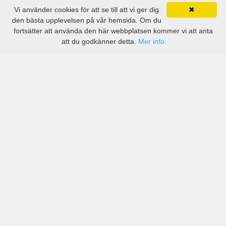
Vi använder cookies för att se till att vi ger dig
✖
den bästa upplevelsen på vår hemsida. Om du
fortsätter att använda den här webbplatsen kommer vi att anta
att du godkänner detta.
Mer info
Priser från kända biluthyrningsföretag men även små
lokala i Bursa