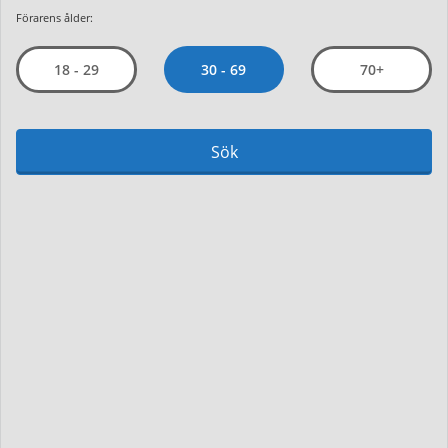
Förarens ålder:
30 - 69
18 - 29
70+
Sök