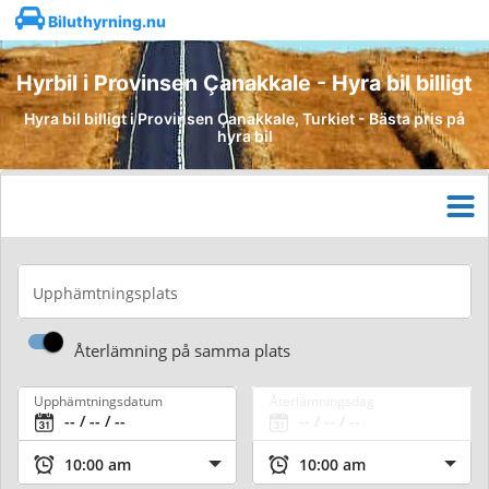
Biluthyrning.nu
Hyrbil i Provinsen Çanakkale - Hyra bil billigt
Hyra bil billigt i Provinsen Çanakkale, Turkiet - Bästa pris på
hyra bil
Upphämtningsplats
Återlämning på samma plats
Upphämtningsdatum
Återlämningsdag