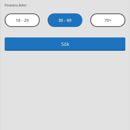
Förarens ålder:
30 - 69
18 - 29
70+
Sök