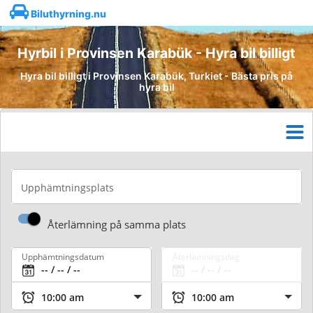
Biluthyrning.nu
Hyrbil i Provinsen Karabük - Hyra bil billigt
Hyra bil billigt i Provinsen Karabük, Turkiet - Bästa pris på
hyra bil
Upphämtningsplats
Återlämning på samma plats
Upphämtningsdatum
Återlämningsdag