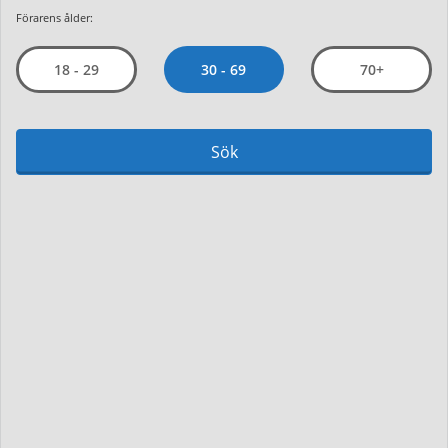
Förarens ålder:
30 - 69
18 - 29
70+
Sök