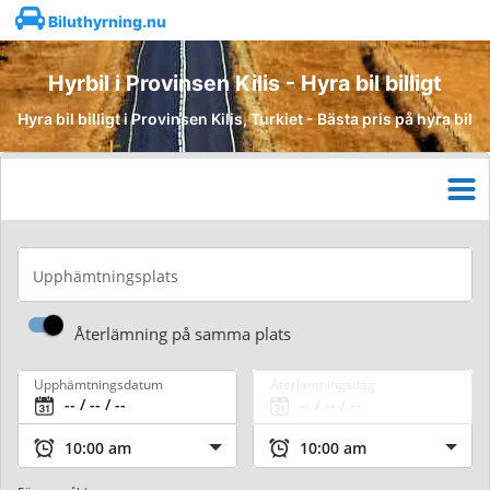
Biluthyrning.nu
Hyrbil i Provinsen Kilis - Hyra bil billigt
Hyra bil billigt i Provinsen Kilis, Turkiet - Bästa pris på hyra bil
Upphämtningsplats
Återlämning på samma plats
Upphämtningsdatum
Återlämningsdag