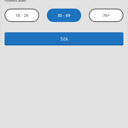
Förarens ålder:
30 - 69
18 - 29
70+
Sök