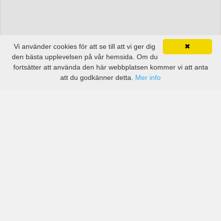
Vi använder cookies för att se till att vi ger dig
✖
den bästa upplevelsen på vår hemsida. Om du
fortsätter att använda den här webbplatsen kommer vi att anta
att du godkänner detta.
Mer info
Priser från kända biluthyrningsföretag men även små
lokala i Kilis