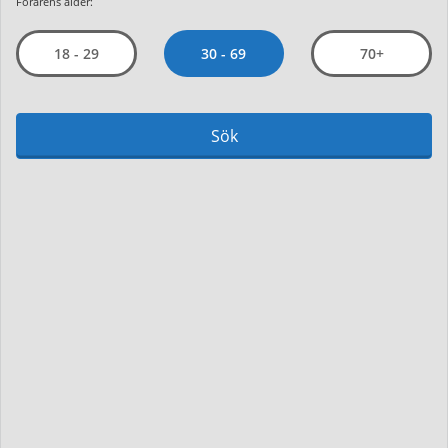
Förarens ålder:
30 - 69
18 - 29
70+
Sök