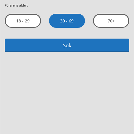
Förarens ålder:
30 - 69
18 - 29
70+
Sök