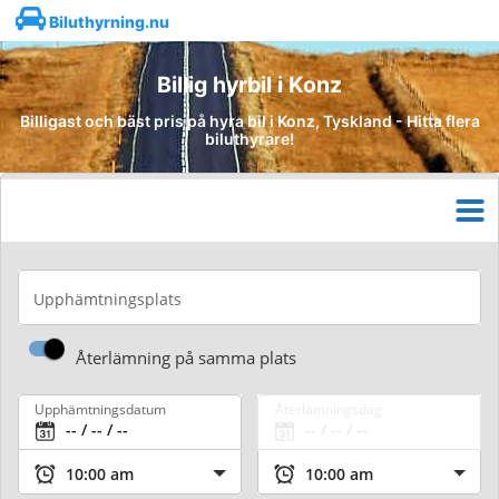
Biluthyrning.nu
Billig hyrbil i Konz
Billigast och bäst pris på hyra bil i Konz, Tyskland - Hitta flera
biluthyrare!
Upphämtningsplats
Återlämning på samma plats
Upphämtningsdatum
Återlämningsdag