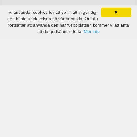
Vi använder cookies för att se till att vi ger dig
✖
den bästa upplevelsen på vår hemsida. Om du
fortsätter att använda den här webbplatsen kommer vi att anta
att du godkänner detta.
Mer info
Priser från kända biluthyrningsföretag men även små
lokala i Balmazújváros