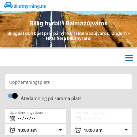
Biluthyrning.nu
Billig hyrbil i Balmazújváros
Billigast och bäst pris på hyra bil i Balmazújváros, Ungern -
Hitta flera biluthyrare!
Upphämtningsplats
Återlämning på samma plats
Upphämtningsdatum
Återlämningsdag