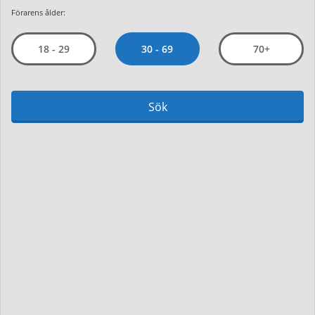
Förarens ålder:
30 - 69
18 - 29
70+
Sök