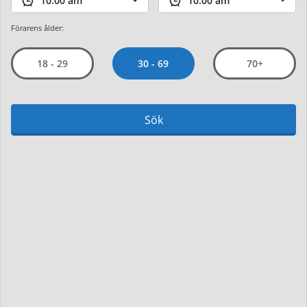
Förarens ålder:
30 - 69
18 - 29
70+
Sök