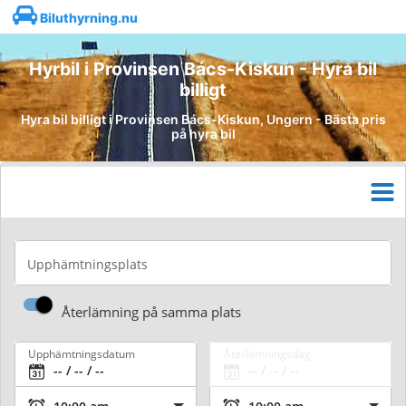
Biluthyrning.nu
Hyrbil i Provinsen Bács-Kiskun - Hyra bil
billigt
Hyra bil billigt i Provinsen Bács-Kiskun, Ungern - Bästa pris
på hyra bil
Upphämtningsplats
Återlämning på samma plats
Upphämtningsdatum
Återlämningsdag