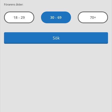
Förarens ålder:
30 - 69
18 - 29
70+
Sök