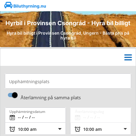
Biluthyrning.nu
Hyrbil i Provinsen Csongrád - Hyra bil billigt
Hyra bil billigt i Provinsen Csongrád, Ungern - Bästa pris på
hyra bil
Upphämtningsplats
Återlämning på samma plats
Upphämtningsdatum
Återlämningsdag