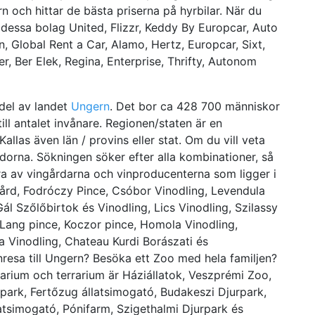
rn och hittar de bästa priserna på hyrbilar. När du
x. dessa bolag United, Flizzr, Keddy By Europcar, Auto
, Global Rent a Car, Alamo, Hertz, Europcar, Sixt,
r, Ber Elek, Regina, Enterprise, Thrifty, Autonom
del av landet
Ungern
. Det bor ca 428 700 människor
ill antalet invånare. Regionen/staten är en
llas även län / provins eller stat. Om du vill veta
dorna. Sökningen söker efter alla kombinationer, så
ågra av vingårdarna och vinproducenterna som ligger i
gård, Fodróczy Pince, Csóbor Vinodling, Levendula
ál Szőlőbirtok és Vinodling, Lics Vinodling, Szilassy
Lang pince, Koczor pince, Homola Vinodling,
a Vinodling, Chateau Kurdi Borászati és
resa till Ungern? Besöka ett Zoo med hela familjen?
uarium och terrarium är Háziállatok, Veszprémi Zoo,
rpark, Fertőzug állatsimogató, Budakeszi Djurpark,
latsimogató, Pónifarm, Szigethalmi Djurpark és