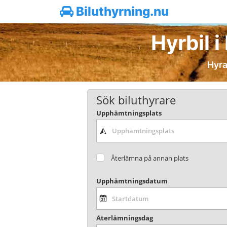
Biluthyrning.nu
Hyrbil i
Hyra 
Sök biluthyrare
Upphämtningsplats
Återlämna på annan plats
Upphämtningsdatum
Återlämningsdag