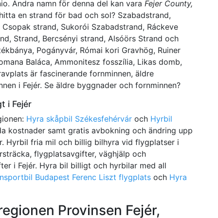
io. Andra namn för denna del kan vara
Fejer County,
 hitta en strand för bad och sol? Szabadstrand,
, Csopak strand, Sukorói Szabadstrand, Ráckeve
nd, Strand, Bercsényi strand, Alsóörs Strand och
estékbánya, Pogányvár, Római kori Gravhög, Ruiner
Romana Baláca, Ammonitesz fosszília, Likas domb,
avplats är fascinerande fornminnen, äldre
nnen i Fejér. Se äldre byggnader och fornminnen?
t i Fejér
egionen:
Hyra skåpbil Székesfehérvár
och
Hyrbil
dolda kostnader samt gratis avbokning och ändring upp
. Hyrbil fria mil och billig bilhyra vid flygplatser i
örsträcka, flygplatsavgifter, väghjälp och
er i Fejér. Hyra bil billigt och hyrbilar med all
nsportbil Budapest Ferenc Liszt flygplats
och
Hyra
 regionen Provinsen Fejér,