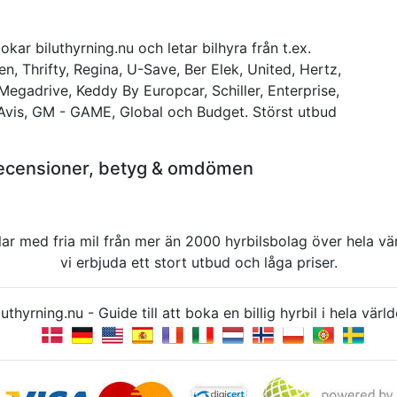
okar biluthyrning.nu och letar bilhyra från t.ex.
n, Thrifty, Regina, U-Save, Ber Elek, United, Hertz,
 Megadrive, Keddy By Europcar, Schiller, Enterprise,
 Avis, GM - GAME, Global och Budget. Störst utbud
r recensioner, betyg & omdömen
rbilar med fria mil från mer än 2000 hyrbilsbolag över hela 
vi erbjuda ett stort utbud och låga priser.
uthyrning.nu - Guide till att boka en billig hyrbil i hela v