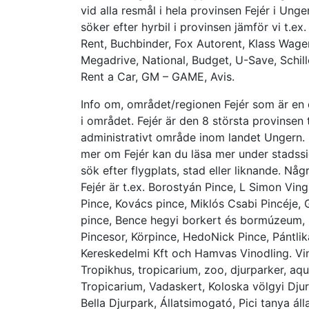
vid alla resmål i hela provinsen Fejér i Unge
söker efter hyrbil i provinsen jämför vi t.e
Rent, Buchbinder, Fox Autorent, Klass Wagen
Megadrive, National, Budget, U-Save, Schille
Rent a Car, GM – GAME, Avis.
Info om, området/regionen Fejér som är en 
i området. Fejér är den 8 största provinsen t
administrativt område inom landet Ungern. Ka
mer om Fejér kan du läsa mer under stadssi
sök efter flygplats, stad eller liknande. N
Fejér är t.ex. Borostyán Pince, L Simon Vin
Pince, Kovács pince, Miklós Csabi Pincéje, G
pince, Bence hegyi borkert és bormúzeum, 
Pincesor, Körpince, HedoNick Pince, Pántlik
Kereskedelmi Kft och Hamvas Vinodling. Vin
Tropikhus, tropicarium, zoo, djurparker, aq
Tropicarium, Vadaskert, Koloska völgyi Dju
Bella Djurpark, Állatsimogató, Pici tanya ál