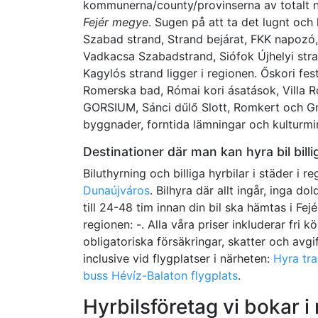
kommunerna/county/provinserna av totalt n
Fejér megye
. Sugen på att ta det lugnt och
Szabad strand, Strand bejárat, FKK napozó
Vadkacsa Szabadstrand, Siófok Újhelyi stra
Kagylós strand ligger i regionen. Őskori f
Romerska bad, Római kori ásatások, Villa 
GORSIUM, Sánci dűlő Slott, Romkert och Gr
byggnader, forntida lämningar och kulturmi
Destinationer där man kan hyra bil billig
Biluthyrning och billiga hyrbilar i städer i r
Dunaújváros
. Bilhyra där allt ingår, inga 
till 24-48 tim innan din bil ska hämtas i Fejér
regionen: -. Alla våra priser inkluderar fri k
obligatoriska försäkringar, skatter och avgift
inclusive vid flygplatser i närheten:
Hyra tra
buss Hévíz-Balaton flygplats
.
Hyrbilsföretag vi bokar i