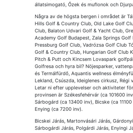
állatsimogató, Őzek és muflonok och Djurp
Några av de högsta bergen i området är T
Hills Golf & Country Club, Old Lake Golf Clu
Club, Balaton Udvari Golf & Yacht Club, Gr
Academy Golf Budapest, Zala Springs Golf R
Pressburg Golf Club, Vadrózsa Golf Club T
Golf & Country Club, Hungarian Golf Club K
Pitch & Putt och Kincsem Lovaspark golfpál
Golfresa och hyra bil? Nöjesparker, vattenp
és Termálfürdő, Aquantis wellness élményf
Lekland, Csúszda, Ideiglenes cirkusz, Rég
Letar ni efter upplevelser och aktiviteter fö
provinsen är Székesfehérvár (ca 101600 inv
Sárbogárd (ca 13400 inv), Bicske (ca 11100 
Enying (ca 7200 inv).
Bicskei Járás, Martonvásári Járás, Gárdonyi
Sárbogárdi Járás, Polgárdi Járás, Enyingi J