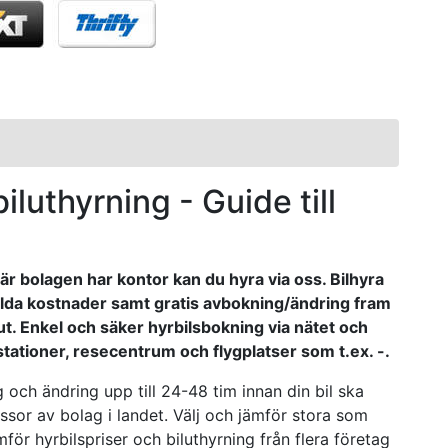
biluthyrning - Guide till
 Där bolagen har kontor kan du hyra via oss. Bilhyra
 dolda kostnader samt gratis avbokning/ändring fram
ut. Enkel och säker hyrbilsbokning via nätet och
sstationer, resecentrum och flygplatser som t.ex. -.
och ändring upp till 24-48 tim innan din bil ska
ssor av bolag i landet. Välj och jämför stora som
ör hyrbilspriser och biluthyrning från flera företag