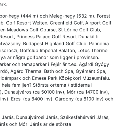
ark.
ábor-hegy (444 m) och Meleg-hegy (532 m). Forest
b, Golf Resort Welten, Greenfield Golf, Airport Golf
een Meadows Golf Course, St Lőrinc Golf Club,
esort, Princess Palace Golf Resort Dunakiliti
ótvázsony, Budapest Highland Golf Club, Pannonia
isoroszi, Golfclub Imperial Balaton, Lotus Therme
ya är några golfbanor som ligger i provinsen.
arker och temaparker i Fejér är t.ex. Agárdi Gyógy
ürdő, Agárd Thermal Bath och Spa, Gyémánt Spa,
i vidámpark och Emese Park Középkori Múzeumfalu.
r hela familjen? Största orterna / städerna i
), Dunaújváros (ca 50100 inv), Mór (ca 14700 inv),
inv), Ercsi (ca 8400 inv), Gárdony (ca 8100 inv) och
 Járás, Dunaújvárosi Járás, Székesfehérvári Járás,
árás och Móri Járás är de största