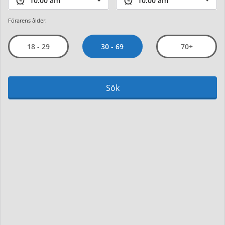
Förarens ålder:
30 - 69
18 - 29
70+
Sök