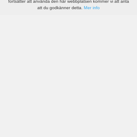
fortsätter att använda den här webbplatsen kommer vi att anta
att du godkänner detta.
Mer info
Priser från kända biluthyrningsföretag men även små
lokala i Komárom-Esztergom