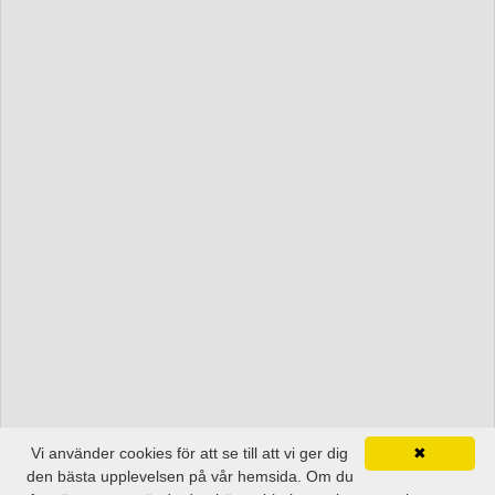
Vi använder cookies för att se till att vi ger dig
✖
den bästa upplevelsen på vår hemsida. Om du