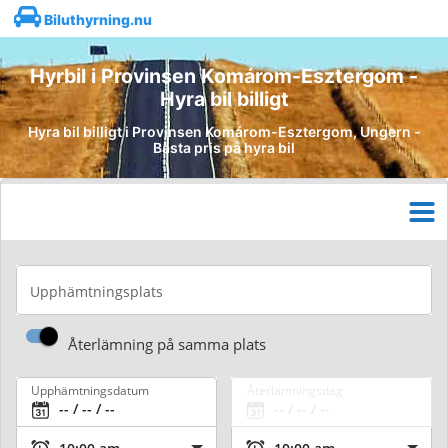
Biluthyrning.nu
Hyrbil i Provinsen Komárom-Esztergom -
Hyra bil billigt
Hyra bil billigt i Provinsen Komárom-Esztergom, Ungern -
Bästa pris på hyra bil
Upphämtningsplats
Återlämning på samma plats
Upphämtningsdatum
Återlämningsdag