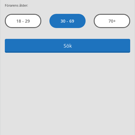
Förarens ålder:
30 - 69
18 - 29
70+
Sök