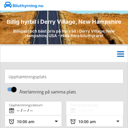
Biluthyrning.nu
Billig hyrbil i Derry Village, New Hampshire
Billigast och bäst pris på hyra bil i Derry Village, New
Hampshire, USA - Hitta flera biluthyrare!
Upphämtningsplats
Återlämning på samma plats
Upphämtningsdatum
Återlämningsdag