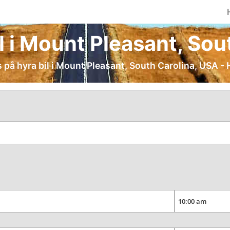
il i Mount Pleasant, So
s på hyra bil i Mount Pleasant, South Carolina, USA - H