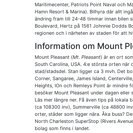
Maritimecenter, Patriots Point Naval och M
Hamn Resort & Marina). Bilhyra där allt ing
ändring fram till 24-48 timmar innan bilen 
Boulevard, Hertz på 1561 Johnnie Dodds Bou
regionen och i närheten av staden för att hitt
Information om Mount P
Mount Pleasant (
Mt. Pleasant
) är en ort so
South Carolina, USA. 4:e största orten när 
stad/stadsdel. Stan ligger ca 3 mvh. Det b
Corner, Sangaree, James Island, Centerville
Heights, IOn och Remleys Point är mindre f
besöker Mount Pleasant under dagen eller sk
Läs mer längre ner. Få även tips på lokala 
(ca 108300 inv), Summerville (ca 48800 inv
orter, städer som ligger nära. Åka buss? Des
North Charleston SuperStop (Rivers Avenu
bolag som finns i landet.