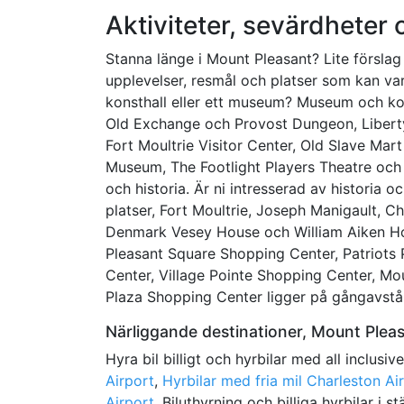
Aktiviteter, sevärdheter
Stanna länge i Mount Pleasant? Lite försla
upplevelser, resmål och platser som kan va
konsthall eller ett museum? Museum och ko
Old Exchange och Provost Dungeon, Liberty
Fort Moultrie Visitor Center, Old Slave Mar
Museum, The Footlight Players Theatre och
och historia. Är ni intresserad av historia o
platser, Fort Moultrie, Joseph Manigault, 
Denmark Vesey House och William Aiken Ho
Pleasant Square Shopping Center, Patriots
Center, Village Pointe Shopping Center, M
Plaza Shopping Center ligger på gångavstå
Närliggande destinationer, Mount Plea
Hyra bil billigt och hyrbilar med all inclusiv
Airport
,
Hyrbilar med fria mil Charleston Ai
Airport
. Biluthyrning och billiga hyrbilar i s