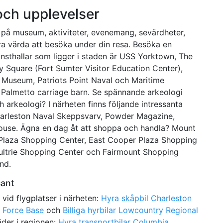
 och upplevelser
g på museum, aktiviteter, evenemang, sevärdheter,
ra värda att besöka under din resa. Besöka en
nsthallar som ligger i staden är USS Yorktown, The
 Square (Fort Sumter Visitor Education Center),
t Museum, Patriots Point Naval och Maritime
 Palmetto carriage barn. Se spännande arkeologi
ch arkeologi? I närheten finns följande intressanta
Charleston Naval Skeppsvarv, Powder Magazine,
use. Ägna en dag åt att shoppa och handla? Mount
 Plaza Shopping Center, East Cooper Plaza Shopping
oultrie Shopping Center och Fairmount Shopping
nd.
sant
e vid flygplatser i närheten:
Hyra skåpbil Charleston
r Force Base
och
Billiga hyrbilar Lowcountry Regional
täder i regionen:
Hyra transportbilar Columbia
,