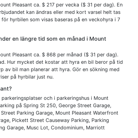
Mount Pleasant ca. $ 217 per vecka ($ 31 per dag). En
rbjudandet kan ändras eller med kort varsel helt tas
t för hyrbilen som visas baseras på en veckohyra i 7
under en längre tid som en månad i Mount
Mount Pleasant ca. $ 868 per månad ($ 31 per dag).
d. Hur mycket det kostar att hyra en bil beror på tid
typ av bil man planerar att hyra. Gör en sökning med
iser på hyrbilar just nu.
sant?
 parkeringsplatser och i parkeringshus i Mount
Parking på Spring St 250, George Street Garage,
p Street Parking Garage, Mount Pleasant Waterfront
age, Pickett Street Causeway Parking, Parking
king Garage, Musc Lot, Condominium, Marriott