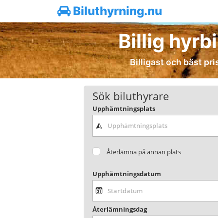
Biluthyrning.nu
Billig hyrb
Billigast och bäst pri
Sök biluthyrare
Upphämtningsplats
Återlämna på annan plats
Upphämtningsdatum
Återlämningsdag