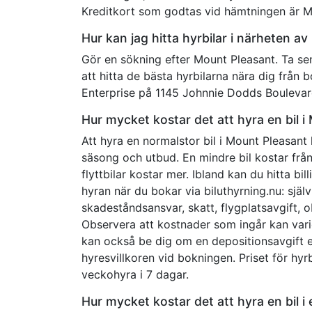
Kreditkort som godtas vid hämtningen är Ma
Hur kan jag hitta hyrbilar i närheten a
Gör en sökning efter Mount Pleasant. Ta sen
att hitta de bästa hyrbilarna nära dig frå
Enterprise på 1145 Johnnie Dodds Boulevar
Hur mycket kostar det att hyra en bil 
Att hyra en normalstor bil i Mount Pleasant
säsong och utbud. En mindre bil kostar från 
flyttbilar kostar mer. Ibland kan du hitta bi
hyran när du bokar via biluthyrning.nu: själ
skadeståndsansvar, skatt, flygplatsavgift,
Observera att kostnader som ingår kan vari
kan också be dig om en depositionsavgift elle
hyresvillkoren vid bokningen. Priset för hy
veckohyra i 7 dagar.
Hur mycket kostar det att hyra en bil i