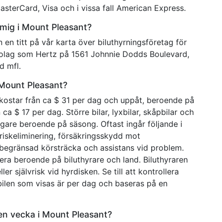
sterCard, Visa och i vissa fall American Express.
v mig i Mount Pleasant?
 en titt på vår karta över biluthyrningsföretag för
n bolag som Hertz på 1561 Johnnie Dodds Boulevard,
d mfl.
i Mount Pleasant?
 kostar från ca $ 31 per dag och uppåt, beroende på
ca $ 17 per dag. Större bilar, lyxbilar, skåpbilar och
lligare beroende på säsong. Oftast ingår följande i
vriskeliminering, försäkringsskydd mot
 obegränsad körsträcka och assistans vid problem.
era beroende på biluthyrare och land. Biluthyraren
r självrisk vid hyrdisken. Se till att kontrollera
rbilen som visas är per dag och baseras på en
 en vecka i Mount Pleasant?