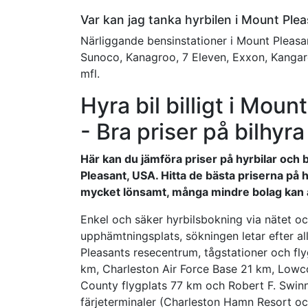
Var kan jag tanka hyrbilen i Mount Ple
Närliggande bensinstationer i Mount Pleasant
Sunoco, Kanagroo, 7 Eleven, Exxon, Kanga
mfl.
Hyra bil billigt i Mou
- Bra priser på bilhyr
Här kan du jämföra priser på hyrbilar och b
Pleasant, USA. Hitta de bästa priserna på h
mycket lönsamt, många mindre bolag kan a
Enkel och säker hyrbilsbokning via nätet och
upphämtningsplats, sökningen letar efter all
Pleasants resecentrum, tågstationer och fly
km, Charleston Air Force Base 21 km, Lowc
County flygplats 77 km och Robert F. Swin
färjeterminaler (Charleston Hamn Resort o