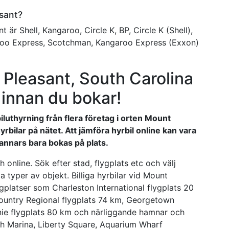
asant?
 är Shell, Kangaroo, Circle K, BP, Circle K (Shell),
roo Express, Scotchman, Kangaroo Express (Exxon)
nt Pleasant, South Carolina
a innan du bokar!
iluthyrning från flera företag i orten Mount
yrbilar på nätet. Att jämföra hyrbil online kan vara
nnars bara bokas på plats.
 online. Sök efter stad, flygplats etc och välj
a typer av objekt. Billiga hyrbilar vid Mount
gplatser som Charleston International flygplats 20
ountry Regional flygplats 74 km, Georgetown
nie flygplats 80 km och närliggande hamnar och
ch Marina, Liberty Square, Aquarium Wharf