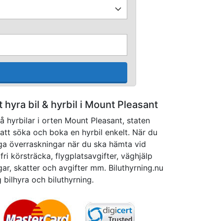
tt hyra bil & hyrbil i Mount Pleasant
å hyrbilar i orten Mount Pleasant, staten
att söka och boka en hyrbil enkelt. När du
nga överraskningar när du ska hämta vid
fri körsträcka, flygplatsavgifter, väghjälp
gar, skatter och avgifter mm. Biluthyrning.nu
ig bilhyra och biluthyrning.