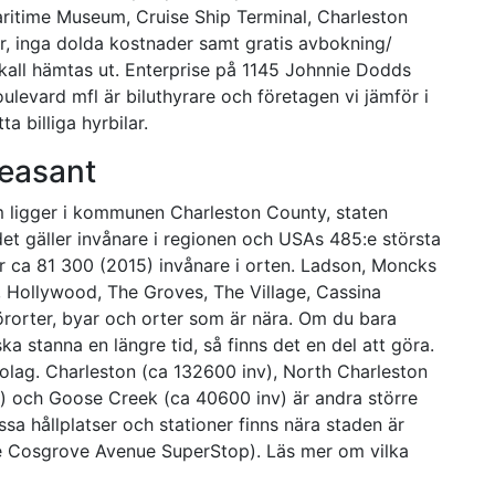
aritime Museum, Cruise Ship Terminal, Charleston
år, inga dolda kostnader samt gratis avbokning/
skall hämtas ut. Enterprise på 1145 Johnnie Dodds
levard mfl är biluthyrare och företagen vi jämför i
a billiga hyrbilar.
leasant
m ligger i kommunen Charleston County, staten
det gäller invånare i regionen och USAs 485:e största
or ca 81 300 (2015) invånare i orten. Ladson, Moncks
, Hollywood, The Groves, The Village, Cassina
örorter, byar och orter som är nära. Om du bara
a stanna en längre tid, så finns det en del att göra.
bolag. Charleston (ca 132600 inv), North Charleston
) och Goose Creek (ca 40600 inv) är andra större
sa hållplatser och stationer finns nära staden är
e Cosgrove Avenue SuperStop). Läs mer om vilka