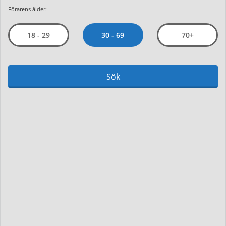
Förarens ålder:
30 - 69
18 - 29
70+
Sök