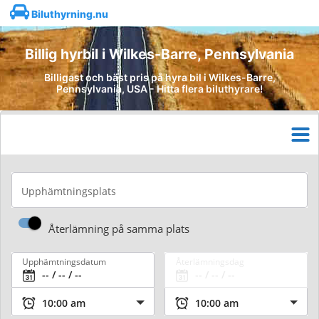
Biluthyrning.nu
Billig hyrbil i Wilkes-Barre, Pennsylvania
Billigast och bäst pris på hyra bil i Wilkes-Barre,
Pennsylvania, USA - Hitta flera biluthyrare!
Upphämtningsplats
Återlämning på samma plats
Upphämtningsdatum
Återlämningsdag