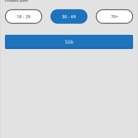
Förarens ålder:
30 - 69
18 - 29
70+
Sök