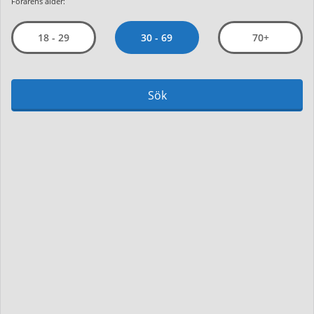
Förarens ålder:
30 - 69
18 - 29
70+
Sök