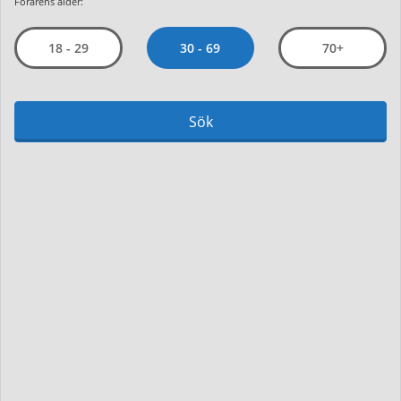
Förarens ålder:
30 - 69
18 - 29
70+
Sök