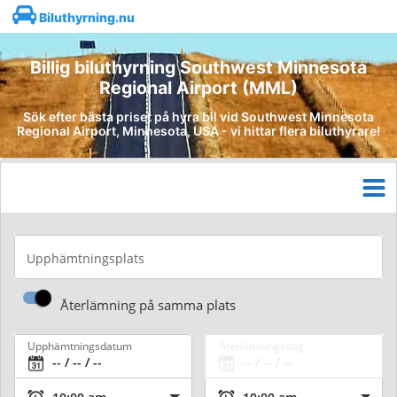
Biluthyrning.nu
Billig biluthyrning Southwest Minnesota
Regional Airport (MML)
Sök efter bästa priset på hyra bil vid Southwest Minnesota
Regional Airport, Minnesota, USA - vi hittar flera biluthyrare!
Upphämtningsplats
Återlämning på samma plats
Upphämtningsdatum
Återlämningsdag