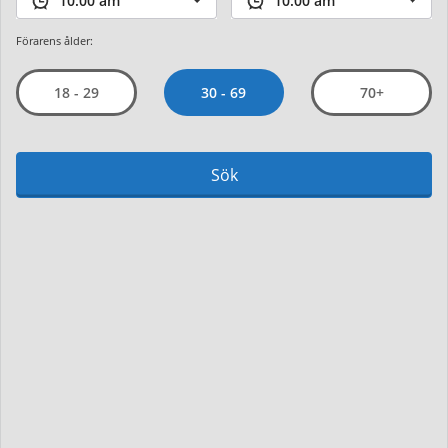
Förarens ålder:
30 - 69
18 - 29
70+
Sök