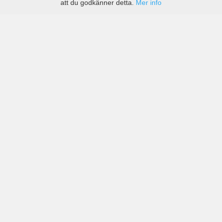
att du godkänner detta.
Mer info
Priser från kända biluthyrningsföretag men även små
lokala i Southwest Minnesota Regional Airport