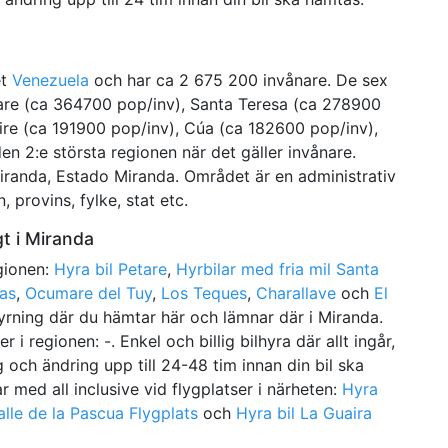
et
Venezuela
och har ca 2 675 200 invånare. De sex
etare (ca 364700 pop/inv), Santa Teresa (ca 278900
ire (ca 191900 pop/inv), Cúa (ca 182600 pop/inv),
n 2:e största regionen när det gäller invånare.
iranda, Estado Miranda. Området är en administrativ
 provins, fylke, stat etc.
gt i Miranda
egionen:
Hyra bil Petare
,
Hyrbilar med fria mil Santa
as
,
Ocumare del Tuy
,
Los Teques
,
Charallave
och
El
yrning där du hämtar här och lämnar där i Miranda.
er i regionen: -. Enkel och billig bilhyra där allt ingår,
och ändring upp till 24-48 tim innan din bil ska
ar med all inclusive vid flygplatser i närheten:
Hyra
Valle de la Pascua Flygplats
och
Hyra bil La Guaira