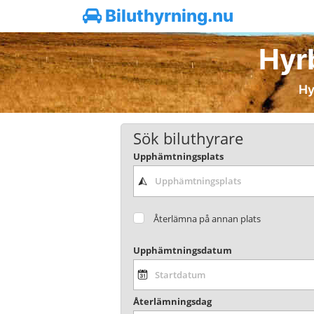
Biluthyrning.nu
Hyrb
Hy
Sök biluthyrare
Upphämtningsplats
Återlämna på annan plats
Upphämtningsdatum
Återlämningsdag