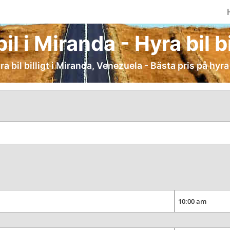
il i Miranda - Hyra bil bi
ra bil billigt i Miranda, Venezuela - Bästa pris på hyra 