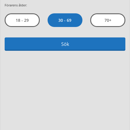
Förarens ålder:
30 - 69
18 - 29
70+
Sök