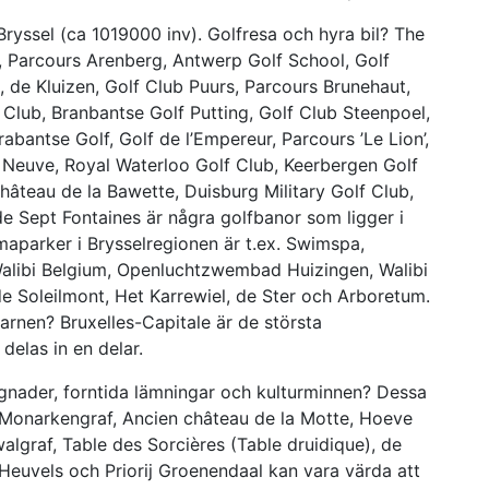
Bryssel (ca 1019000 inv). Golfresa och hyra bil? The
t, Parcours Arenberg, Antwerp Golf School, Golf
, de Kluizen, Golf Club Puurs, Parcours Brunehaut,
Club, Branbantse Golf Putting, Golf Club Steenpoel,
abantse Golf, Golf de l’Empereur, Parcours ’Le Lion’,
a Neuve, Royal Waterloo Golf Club, Keerbergen Golf
hâteau de la Bawette, Duisburg Military Golf Club,
 Sept Fontaines är några golfbanor som ligger i
maparker i Brysselregionen är t.ex. Swimspa,
Walibi Belgium, Openluchtzwembad Huizingen, Walibi
 Soleilmont, Het Karrewiel, de Ster och Arboretum.
arnen? Bruxelles-Capitale är de största
elas in en delar.
ggnader, forntida lämningar och kulturminnen? Dessa
 Monarkengraf, Ancien château de la Motte, Hoeve
lgraf, Table des Sorcières (Table druidique), de
uvels och Priorij Groenendaal kan vara värda att