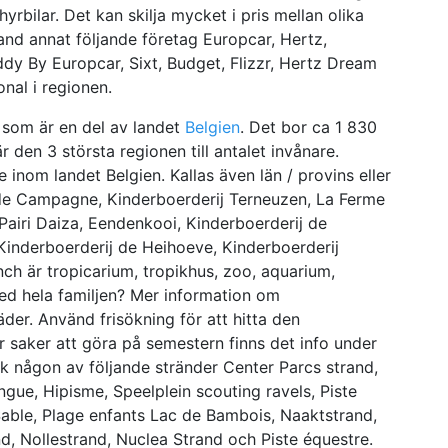
hyrbilar. Det kan skilja mycket i pris mellan olika
bland annat följande företag Europcar, Hertz,
eddy By Europcar, Sixt, Budget, Flizzr, Hertz Dream
onal i regionen.
 som är en del av landet
Belgien
. Det bor ca 1 830
 den 3 största regionen till antalet invånare.
inom landet Belgien. Kallas även län / provins eller
de Campagne, Kinderboerderij Terneuzen, La Ferme
 Pairi Daiza, Eendenkooi, Kinderboerderij de
Kinderboerderij de Heihoeve, Kinderboerderij
ch är tropicarium, tropikhus, zoo, aquarium,
ed hela familjen? Mer information om
der. Använd frisökning för att hitta den
 saker att göra på semestern finns det info under
k någon av följande stränder Center Parcs strand,
gue, Hipisme, Speelplein scouting ravels, Piste
Sable, Plage enfants Lac de Bambois, Naaktstrand,
d, Nollestrand, Nuclea Strand och Piste équestre.