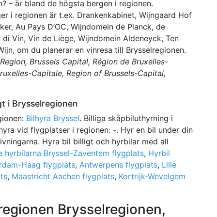
? – är bland de högsta bergen i regionen.
r i regionen är t.ex. Drankenkabinet, Wijngaard Hof
kker, Au Pays D’OC, Wijndomein de Planck, de
 di Vin, Vin de Liège, Wijndomein Aldeneyck, Ten
ijn, om du planerar en vinresa till Brysselregionen.
 Region, Brussels Capital, Région de Bruxelles-
ruxelles-Capitale, Region of Brussels-Capital,
gt i Brysselregionen
egionen:
Bilhyra Bryssel
. Billiga skåpbiluthyrning i
lhyra vid flygplatser i regionen: -. Hyr en bil under din
vningarna. Hyra bil billigt och hyrbilar med all
te hyrbilarna Bryssel-Zaventem flygplats
,
Hyrbil
erdam-Haag flygplats
,
Antwerpens flygplats
,
Lille
ats
,
Maastricht Aachen flygplats
,
Kortrijk-Wevelgem
 regionen Brysselregionen,