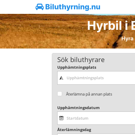
Biluthyrning.nu
Hyrbil i
Hyra 
Sök biluthyrare
Upphämtningsplats
Återlämna på annan plats
Upphämtningsdatum
Återlämningsdag