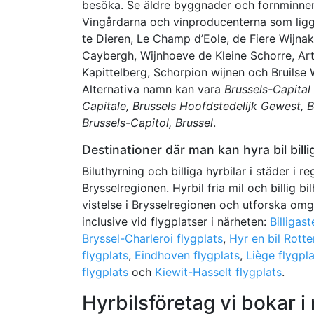
besöka. Se äldre byggnader och fornminnen
Vingårdarna och vinproducenterna som ligge
te Dieren, Le Champ d’Eole, de Fiere Wijna
Caybergh, Wijnhoeve de Kleine Schorre, Art
Kapittelberg, Schorpion wijnen och Bruilse W
Alternativa namn kan vara
Brussels-Capital
Capitale, Brussels Hoofdstedelijk Gewest, B
Brussels-Capitol, Brussel
.
Destinationer där man kan hyra bil billi
Biluthyrning och billiga hyrbilar i städer i r
Brysselregionen. Hyrbil fria mil och billig bi
vistelse i Brysselregionen och utforska omgi
inclusive vid flygplatser i närheten:
Billigas
Bryssel-Charleroi flygplats
,
Hyr en bil Rott
flygplats
,
Eindhoven flygplats
,
Liège flygpl
flygplats
och
Kiewit-Hasselt flygplats
.
Hyrbilsföretag vi bokar i