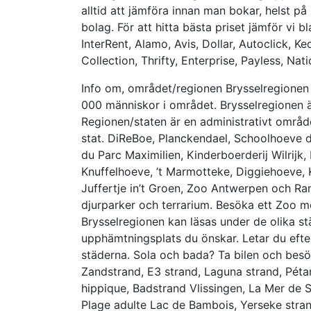
alltid att jämföra innan man bokar, helst på 
bolag. För att hitta bästa priset jämför vi 
InterRent, Alamo, Avis, Dollar, Autoclick, K
Collection, Thrifty, Enterprise, Payless, Nati
Info om, området/regionen Brysselregionen
000 människor i området. Brysselregionen är
Regionen/staten är en administrativt område 
stat. DiReBoe, Planckendael, Schoolhoeve 
du Parc Maximilien, Kinderboerderij Wilrijk,
Knuffelhoeve, ’t Marmotteke, Diggiehoeve, 
Juffertje in’t Groen, Zoo Antwerpen och Ran
djurparker och terrarium. Besöka ett Zoo m
Brysselregionen kan läsas under de olika stä
upphämtningsplats du önskar. Letar du efter
städerna. Sola och bada? Ta bilen och besö
Zandstrand, E3 strand, Laguna strand, Pétan
hippique, Badstrand Vlissingen, La Mer de 
Plage adulte Lac de Bambois, Yerseke stran