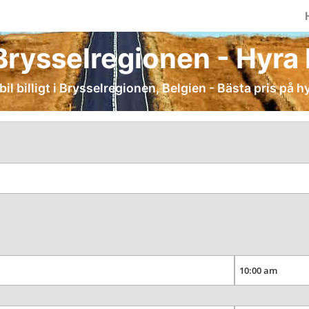
 Brysselregionen - Hyra bi
bil billigt i Brysselregionen, Belgien - Bästa pris på hy