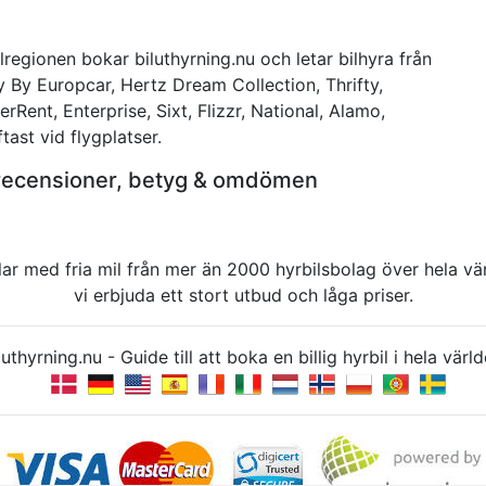
lregionen bokar biluthyrning.nu och letar bilhyra från
y By Europcar, Hertz Dream Collection, Thrifty,
erRent, Enterprise, Sixt, Flizzr, National, Alamo,
tast vid flygplatser.
n recensioner, betyg & omdömen
rbilar med fria mil från mer än 2000 hyrbilsbolag över hela 
vi erbjuda ett stort utbud och låga priser.
uthyrning.nu - Guide till att boka en billig hyrbil i hela v