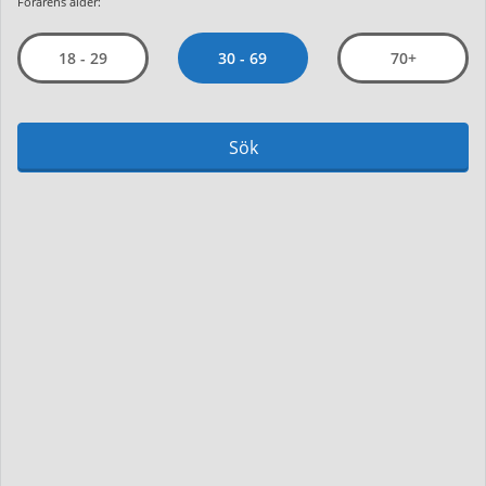
Förarens ålder:
30 - 69
18 - 29
70+
Sök