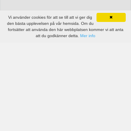
Vi använder cookies för att se till att vi ger dig
✖
den bästa upplevelsen på vår hemsida. Om du
fortsätter att använda den här webbplatsen kommer vi att anta
att du godkänner detta.
Mer info
Priser från kända biluthyrningsföretag men även små
lokala i Flandern