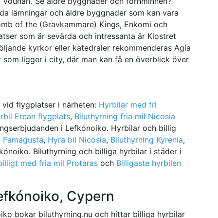
m, Vounári. Se äldre byggnader och fornminnen?
ida lämningar och äldre byggnader som kan vara
Tomb of the (Gravkammare) Kings, Enkomi och
atser som är sevärda och intressanta är Klostret
 följande kyrkor eller katedraler rekommenderas Agía
 som ligger i city, där man kan få en överblick över
e vid flygplatser i närheten:
Hyrbilar med fri
yrbil Ercan flygplats
,
Biluthyrning fria mil Nicosia
ingserbjudanden i Lefkónoiko. Hyrbilar och billig
ng Famagusta
,
Hyra bil Nicosia
,
Biluthyrning Kyrenia
,
efkónoiko. Biluthyrning och billiga hyrbilar i städer i
billigt med fria mil Protaras
och
Billigaste hyrbilen
Lefkónoiko, Cypern
ko bokar biluthyrning.nu och hittar billiga hyrbilar