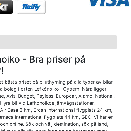
ónoiko - Bra priser på
!
 bästa priset på biluthyrning på alla typer av bilar.
ra bolag i orten Lefkónoiko i Cypern. Nära ligger
se, Avis, Budget, Payless, Europcar, Alamo, National,
 Hyra bil vid Lefkónoikos järnvägsstationer,
ir Base 3 km, Ercan International flygplats 24 km,
arnaca International flygplats 44 km, GEC. Vi har en
och online. Sök och välj destination, sök på land,
ig bilhyra där allt ingår, inga dolda kostnader samt