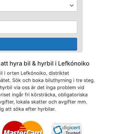
 att hyra bil & hyrbil i Lefkónoiko
il i orten Lefkónoiko, distriktet
et. Sök och boka biluthyrning i tre steg.
yrbil via oss är det inga problem vid
iset ingår fri körsträcka, obligatoriska
gifter, lokala skatter och avgifter mm.
g att söka efter hyrbilar.