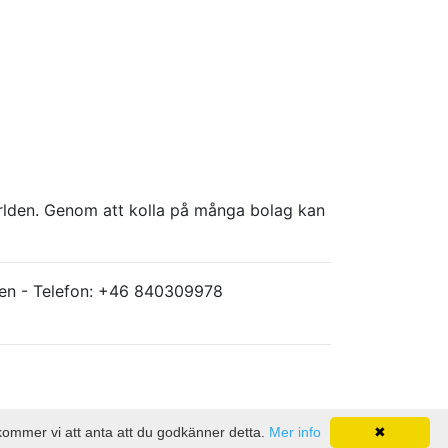
världen. Genom att kolla på många bolag kan
ärlden - Telefon: +46 840309978
 kommer vi att anta att du godkänner detta.
Mer info
✖