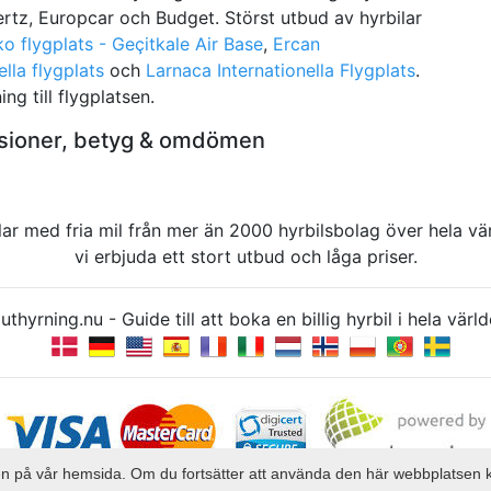
Hertz, Europcar och Budget. Störst utbud av hyrbilar
o flygplats - Geçitkale Air Base
,
Ercan
ella flygplats
och
Larnaca Internationella Flygplats
.
ng till flygplatsen.
ensioner, betyg & omdömen
rbilar med fria mil från mer än 2000 hyrbilsbolag över hela 
vi erbjuda ett stort utbud och låga priser.
uthyrning.nu - Guide till att boka en billig hyrbil i hela v
elsen på vår hemsida. Om du fortsätter att använda den här webbplatsen