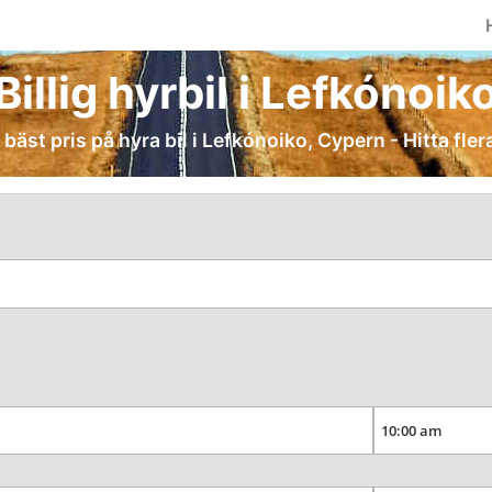
Billig hyrbil i Lefkónoik
 bäst pris på hyra bil i Lefkónoiko, Cypern - Hitta fler