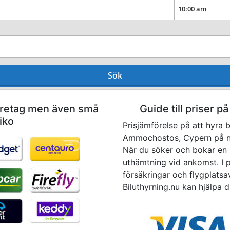
Sök
företag men även små
Guide till priser på
iko
Prisjämförelse på att hyra b
Ammochostos, Cypern på nät
När du söker och bokar en h
uthämtning vid ankomst. I pr
försäkringar och flygplatsav
Biluthyrning.nu kan hjälpa di