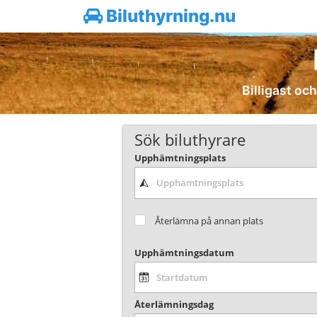
Biluthyrning.nu
Billigast och
Sök biluthyrare
Upphämtningsplats
Återlämna på annan plats
Upphämtningsdatum
Återlämningsdag