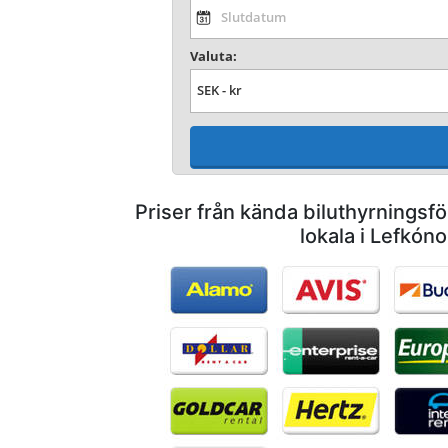
Valuta:
Priser från kända biluthyrnings
lokala i Lefkóno