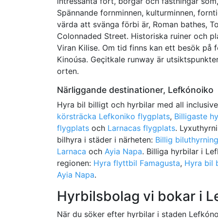
intressanta fort, borgar och fästningar so
Spännande fornminnen, kulturminnen, fornt
värda att svänga förbi är, Roman bathes, 
Colonnaded Street. Historiska ruiner och pl
Viran Kilise. Om tid finns kan ett besök på
Kinoúsa. Geçitkale runway är utsiktspunkter
orten.
Närliggande destinationer, Lefkónoiko
Hyra bil billigt och hyrbilar med all inclusiv
körsträcka Lefkoniko flygplats
,
Billigaste h
flygplats
och
Larnacas flygplats
. Lyxuthyrn
bilhyra i städer i närheten:
Billig biluthyrni
Larnaca
och
Ayia Napa
. Billiga hyrbilar i L
regionen:
Hyra flyttbil Famagusta
,
Hyra bil 
Ayia Napa
.
Hyrbilsbolag vi bokar i 
När du söker efter hyrbilar i staden Lefkónoi