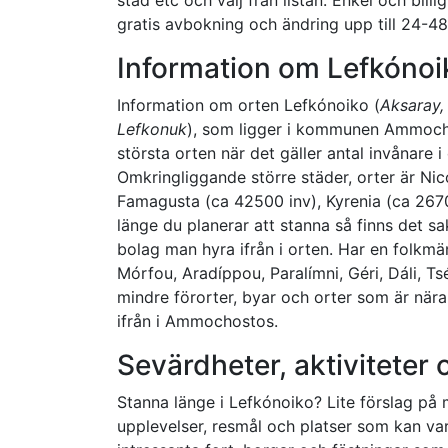
gratis avbokning och ändring upp till 24-48
Information om Lefkónoi
Information om orten Lefkónoiko (
Aksaray,
Lefkonuk
), som ligger i kommunen Ammoch
största orten när det gäller antal invånare 
Omkringliggande större städer, orter är Nic
Famagusta (ca 42500 inv), Kyrenia (ca 2670
länge du planerar att stanna så finns det sa
bolag man hyra ifrån i orten. Har en folkm
Mórfou, Aradíppou, Paralímni, Géri, Dáli, Tsé
mindre förorter, byar och orter som är när
ifrån i Ammochostos.
Sevärdheter, aktiviteter
Stanna länge i Lefkónoiko? Lite förslag på
upplevelser, resmål och platser som kan var