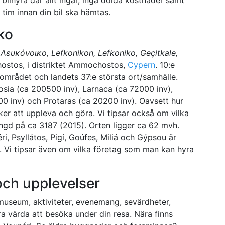
 tim innan din bil ska hämtas.
ko
 Λευκόνοικο, Lefkonikon, Lefkoniko, Geçitkale,
ostos, i distriktet Ammochostos,
Cypern
. 10:e
i området och landets 37:e största ort/samhälle.
osia (ca 200500 inv), Larnaca (ca 72000 inv),
0 inv) och Protaras (ca 20200 inv). Oavsett hur
ker att uppleva och göra. Vi tipsar också om vilka
ängd på ca 3187 (2015). Orten ligger ca 62 mvh.
ri, Psyllátos, Pigí, Goúfes, Miliá och Gýpsou är
a. Vi tipsar även om vilka företag som man kan hyra
 och upplevelser
 museum, aktiviteter, evenemang, sevärdheter,
a värda att besöka under din resa. Nära finns