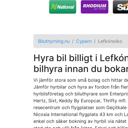
Biluthyrning.nu
Cypern
Lefkónoiko
Hyra bil billigt i Lefk
bilhyra innan du bokar
Vi jämför stora som små bolag och hittar det
Jämför hyrbilar och hyra av fordon från fle
hyrbilsföretag och biluthyrare som Enterpri
Hertz, Sixt, Keddy By Europcar, Thrifty mfl.
resecentrum och flygplatser som Geçitkale A
Nicosia International flygplats 43 km och L
enkel och säker bokning av hyrbil via nätet 
stad etc och välj från listan. Enkel och bill