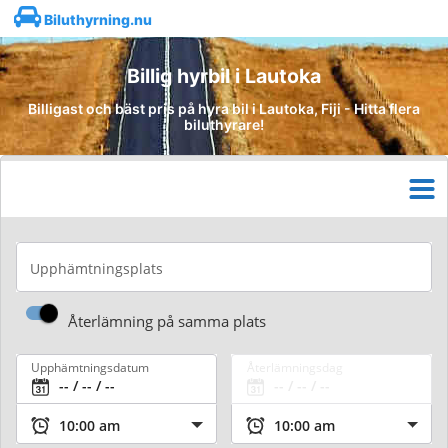
Biluthyrning.nu
Billig hyrbil i Lautoka
Billigast och bäst pris på hyra bil i Lautoka, Fiji - Hitta flera
biluthyrare!
Upphämtningsplats
Återlämning på samma plats
Upphämtningsdatum
Återlämningsdag