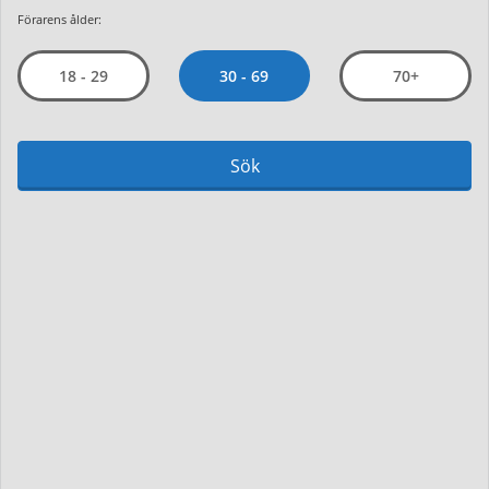
Förarens ålder:
30 - 69
18 - 29
70+
Sök