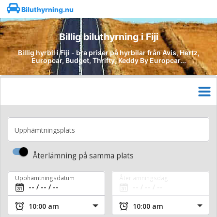
Biluthyrning.nu
Billig biluthyrning i Fiji
Billig hyrbil i Fiji - bra priser på hyrbilar från Avis, Hertz,
Europcar, Budget, Thrifty, Keddy By Europcar...
Upphämtningsplats
Återlämning på samma plats
Upphämtningsdatum
Återlämningsdag