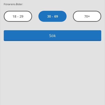
Förarens ålder:
30 - 69
18 - 29
70+
Sök