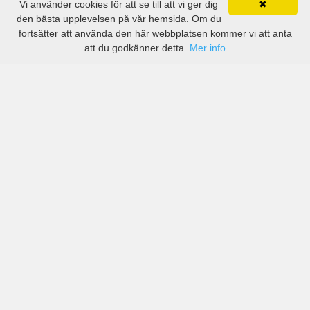
Vi använder cookies för att se till att vi ger dig
✖
den bästa upplevelsen på vår hemsida. Om du
fortsätter att använda den här webbplatsen kommer vi att anta
att du godkänner detta.
Mer info
Priser från kända biluthyrningsföretag men även små
lokala i Fiji