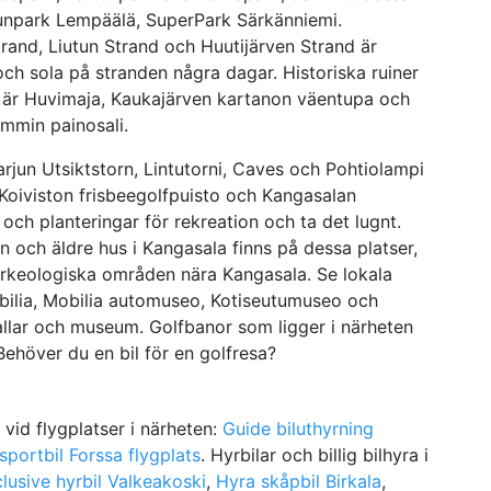
 Funpark Lempäälä, SuperPark Särkänniemi.
rand, Liutun Strand och Huutijärven Strand är
och sola på stranden några dagar. Historiska ruiner
a är Huvimaja, Kaukajärven kartanon väentupa och
mmin painosali.
arjun Utsiktstorn, Lintutorni, Caves och Pohtiolampi
Koiviston frisbeegolfpuisto och Kangasalan
och planteringar för rekreation och ta det lugnt.
n och äldre hus i Kangasala finns på dessa platser,
arkeologiska områden nära Kangasala. Se lokala
obilia, Mobilia automuseo, Kotiseutumuseo och
hallar och museum. Golfbanor som ligger i närheten
ehöver du en bil för en golfresa?
e vid flygplatser i närheten:
Guide biluthyrning
sportbil Forssa flygplats
. Hyrbilar och billig bilhyra i
nclusive hyrbil Valkeakoski
,
Hyra skåpbil Birkala
,