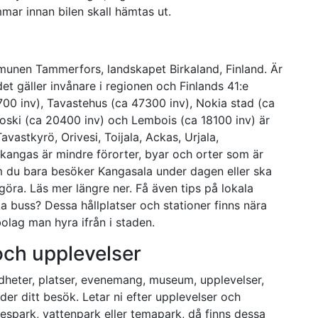
mmar innan bilen skall hämtas ut.
munen Tammerfors, landskapet Birkaland, Finland. Är
det gäller invånare i regionen och Finlands 41:e
00 inv), Tavastehus (ca 47300 inv), Nokia stad (ca
koski (ca 20400 inv) och Lembois (ca 18100 inv) är
avastkyrö, Orivesi, Toijala, Ackas, Urjala,
kangas är mindre förorter, byar och orter som är
m du bara besöker Kangasala under dagen eller ska
 göra. Läs mer längre ner. Få även tips på lokala
a buss? Dessa hållplatser och stationer finns nära
bolag man hyra ifrån i staden.
 och upplevelser
rdheter, platser, evenemang, museum, upplevelser,
der ditt besök. Letar ni efter upplevelser och
jespark, vattenpark eller temapark, då finns dessa