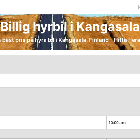
Billig hyrbil i Kangasala
 bäst pris på hyra bil i Kangasala, Finland - Hitta fler