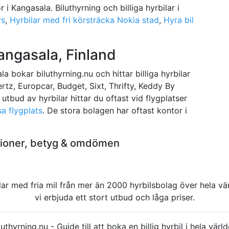
r i Kangasala. Biluthyrning och billiga hyrbilar i
rs
,
Hyrbilar med fri körsträcka Nokia stad
,
Hyra bil
Kangasala, Finland
a bokar biluthyrning.nu och hittar billiga hyrbilar
ertz, Europcar, Budget, Sixt, Thrifty, Keddy By
tbud av hyrbilar hittar du oftast vid flygplatser
sa flygplats
. De stora bolagen har oftast kontor i
nsioner, betyg & omdömen
rbilar med fria mil från mer än 2000 hyrbilsbolag över hela 
vi erbjuda ett stort utbud och låga priser.
uthyrning.nu - Guide till att boka en billig hyrbil i hela v