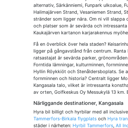
alternativ, Särkänniemi, Funpark ulkoalue,
Halimajärven Strand, Vesaniemen Strand, St
stränder som ligger nära. Om ni vill slappa 
och platser som är sevärda och intressant
Kaukajärven kartanon karjarakennus myöhe
Få en överblick över hela staden? Keisarinh
ligger på gångavstånd från centrum. Ranta 
ratsastajat är sevärda parker, grönområden 
Forntida lämningar, kulturminnen, fornminne
Hyllin Röykkiöt och Stenåldersboplats. Se 
fornminnen och historia? Centralt ligger M
Kangasala talo, vilket är intressanta konst
av orten, Golfkeskus Oy Messukylä 13 km. B
Närliggande destinationer, Kangasala
Hyra bil billigt och hyrbilar med all inclusiv
Tammerfors-Birkala flygplats
och
Hyra tran
städer i närheten:
Hyrbil Tammerfors
,
All I