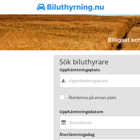
Biluthyrning.nu
Billigast och
Sök biluthyrare
Upphämtningsplats
Återlämna på annan plats
Upphämtningsdatum
Återlämningsdag