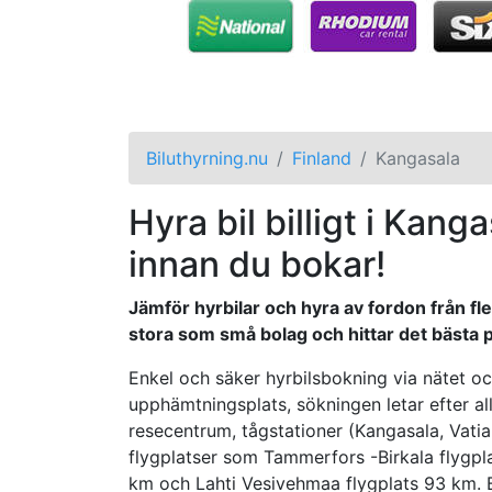
Biluthyrning.nu
Finland
Kangasala
Hyra bil billigt i Kang
innan du bokar!
Jämför hyrbilar och hyra av fordon från fl
stora som små bolag och hittar det bästa pri
Enkel och säker hyrbilsbokning via nätet och
upphämtningsplats, sökningen letar efter all
resecentrum, tågstationer (Kangasala, Vatia
flygplatser som Tammerfors -Birkala flygpla
km och Lahti Vesivehmaa flygplats 93 km. Bi