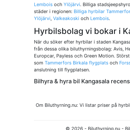
Lembois
och
Ylöjärvi
. Billiga stadsjeepshyro
städer i regionen:
Billiga hyrbilar Tammerfo
Ylöjärvi
,
Valkeakoski
och
Lembois
.
Hyrbilsbolag vi bokar i 
När du söker efter hyrbilar i staden Kangasal
från dessa olika biluthyrningsbolag: Avis, H
Europcar, Payless och Green Motion. Störst u
som
Tammerfors Birkala flygplats
och
Fors
anslutning till flygplatsen.
Bilhyra & hyra bil Kangasala rece
Om Biluthyrning.nu: Vi listar priser på hy
© 2026 - Biluthyrning.nu - Bil