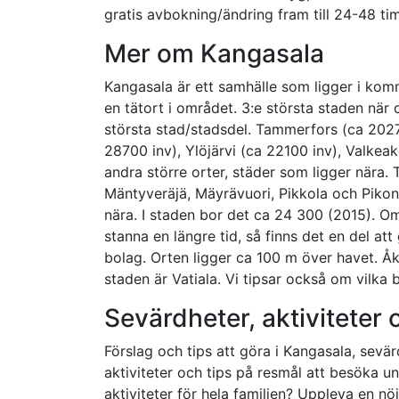
gratis avbokning/ändring fram till 24-48 ti
Mer om Kangasala
Kangasala är ett samhälle som ligger i kom
en tätort i området. 3:e största staden när 
största stad/stadsdel. Tammerfors (ca 2027
28700 inv), Ylöjärvi (ca 22100 inv), Valkea
andra större orter, städer som ligger nära. T
Mäntyveräjä, Mäyrävuori, Pikkola och Pikon
nära. I staden bor det ca 24 300 (2015). O
stanna en längre tid, så finns det en del att
bolag. Orten ligger ca 100 m över havet. Åk
staden är Vatiala. Vi tipsar också om vilka 
Sevärdheter, aktiviteter
Förslag och tips att göra i Kangasala, sevä
aktiviteter och tips på resmål att besöka un
aktiviteter för hela familjen? Uppleva en nö