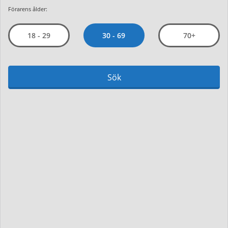
Förarens ålder:
30 - 69
18 - 29
70+
Sök