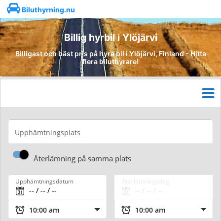
Biluthyrning.nu
Billig hyrbil i Ylöjärvi
Billigast och bäst pris på hyra bil i Ylöjärvi, Finland - Hitta
flera biluthyrare!
Upphämtningsplats
Återlämning på samma plats
Upphämtningsdatum
Återlämningsdag