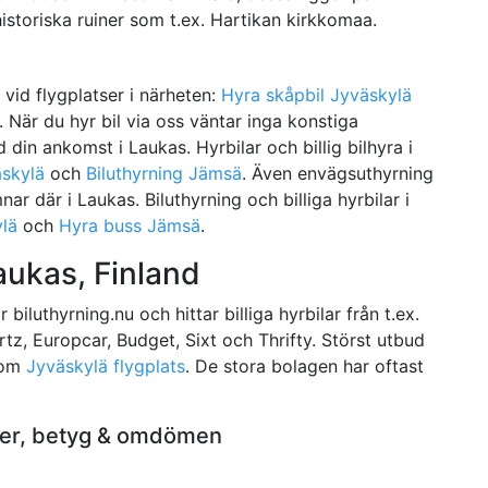
storiska ruiner som t.ex. Hartikan kirkkomaa.
e vid flygplatser i närheten:
Hyra skåpbil Jyväskylä
. När du hyr bil via oss väntar inga konstiga
 din ankomst i Laukas. Hyrbilar och billig bilhyra i
äskylä
och
Biluthyrning Jämsä
. Även envägsuthyrning
r där i Laukas. Biluthyrning och billiga hyrbilar i
ylä
och
Hyra buss Jämsä
.
aukas, Finland
biluthyrning.nu och hittar billiga hyrbilar från t.ex.
ertz, Europcar, Budget, Sixt och Thrifty. Störst utbud
 som
Jyväskylä flygplats
. De stora bolagen har oftast
oner, betyg & omdömen