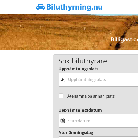
Biluthyrning.nu
Billigast o
Sök biluthyrare
Upphämtningsplats
Återlämna på annan plats
Upphämtningsdatum
Återlämningsdag