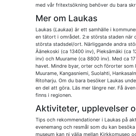
med vår fritextsökning behöver du bara skriv
Mer om Laukas
Laukas (
Laukaa
) är ett samhälle i kommune
en tätort i området. 2:e största staden när 
största stadsdel/ort. Närliggande andra stö
Äänekoski (ca 13400 inv), Pieksämäki (ca 12
inv) och Muurame (ca 8800 inv). Med ca 17 
havet. Mindre byar, orter och förorter som l
Muurame, Kangasniemi, Suolahti, Hankasalm
Ritoharju. Om du bara besöker Laukas under 
en del att göra. Läs mer längre ner. Få äve
finns i regionen.
Aktiviteter, upplevelser
Tips och rekommendationer i Laukas på aktiv
evenemang och resmål som du kan besöka un
museum kan ni välja mellan Kirkkomuseo oc