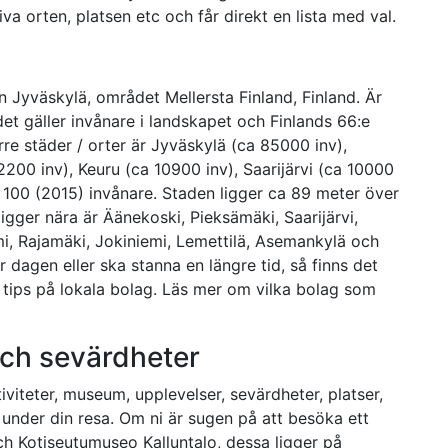
a orten, platsen etc och får direkt en lista med val.
n Jyväskylä, området Mellersta Finland, Finland. Är
det gäller invånare i landskapet och Finlands 66:e
rre städer / orter är Jyväskylä (ca 85000 inv),
200 inv), Keuru (ca 10900 inv), Saarijärvi (ca 10000
100 (2015) invånare. Staden ligger ca 89 meter över
igger nära är Äänekoski, Pieksämäki, Saarijärvi,
i, Rajamäki, Jokiniemi, Lemettilä, Asemankylä och
dagen eller ska stanna en längre tid, så finns det
n tips på lokala bolag. Läs mer om vilka bolag som
 och sevärdheter
iteter, museum, upplevelser, sevärdheter, platser,
der din resa. Om ni är sugen på att besöka ett
h Kotiseutumuseo Kalluntalo, dessa ligger på