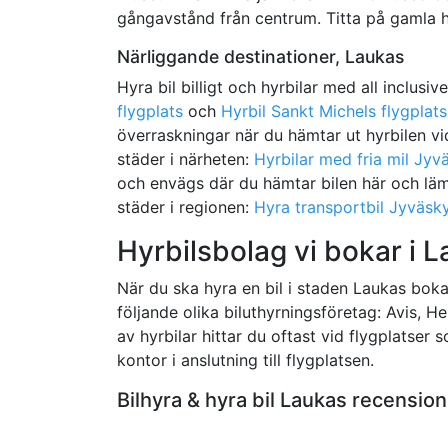
gångavstånd från centrum. Titta på gamla hi
Närliggande destinationer, Laukas
Hyra bil billigt och hyrbilar med all inclusiv
flygplats
och
Hyrbil Sankt Michels flygplats
överraskningar när du hämtar ut hyrbilen vid
städer i närheten:
Hyrbilar med fria mil Jyv
och envägs där du hämtar bilen här och lämna
städer i regionen:
Hyra transportbil Jyväsk
Hyrbilsbolag vi bokar i L
När du ska hyra en bil i staden Laukas bokar 
följande olika biluthyrningsföretag: Avis, H
av hyrbilar hittar du oftast vid flygplatser
kontor i anslutning till flygplatsen.
Bilhyra & hyra bil Laukas recensi