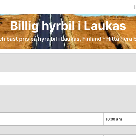
Billig hyrbil i Laukas
ch bäst pris på hyra bil i Laukas, Finland - Hitta flera 