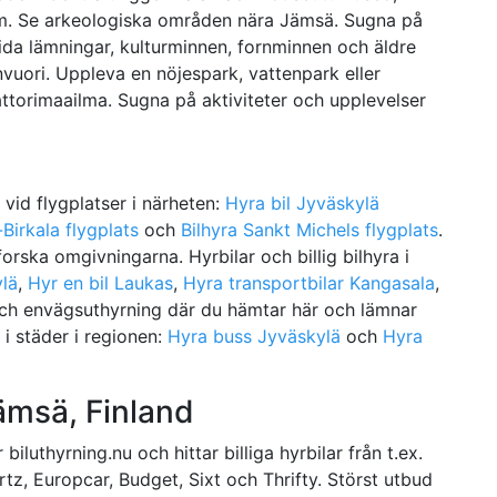
eum. Se arkeologiska områden nära Jämsä. Sugna på
ida lämningar, kulturminnen, fornminnen och äldre
nvuori. Uppleva en nöjespark, vattenpark eller
attorimaailma. Sugna på aktiviteter och upplevelser
e vid flygplatser i närheten:
Hyra bil Jyväskylä
Birkala flygplats
och
Bilhyra Sankt Michels flygplats
.
forska omgivningarna. Hyrbilar och billig bilhyra i
ylä
,
Hyr en bil Laukas
,
Hyra transportbilar Kangasala
,
och envägsuthyrning där du hämtar här och lämnar
 i städer i regionen:
Hyra buss Jyväskylä
och
Hyra
Jämsä, Finland
iluthyrning.nu och hittar billiga hyrbilar från t.ex.
ertz, Europcar, Budget, Sixt och Thrifty. Störst utbud