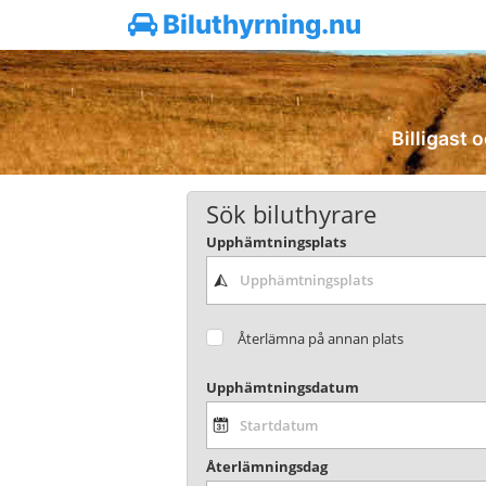
Biluthyrning.nu
Billigast o
Sök biluthyrare
Upphämtningsplats
Återlämna på annan plats
Upphämtningsdatum
Återlämningsdag