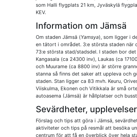
som Halli flygplats 21 km, Jyväskylä flygp
KEV.
Information om Jämsä
Om staden Jämsä (
Yamsya
), som ligger i 
en tätort i området. 3:e största staden när 
73:e största stad/stadsdel. I staden bor de
Kangasala (ca 24300 inv), Laukas (ca 17100 
och Muurame (ca 8800 inv) är större granno
stanna så finns det saker att uppleva och g
staden. Stan ligger ca 83 mvh. Keuru, Oriv
Viiskulma, Ekonen och Vitikkala är små orte
autoasema (Jämsä) är hållplatser och bussta
Sevärdheter, upplevelser
Förslag och tips att göra i Jämsä, sevärdhe
aktiviteter och tips på resmål att besöka u
centrum för att få en överblick över hela s