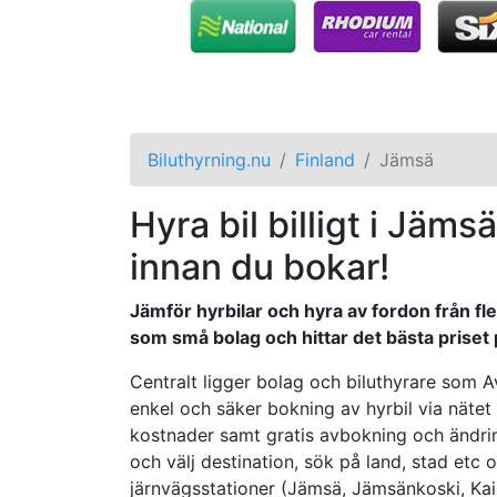
Biluthyrning.nu
Finland
Jämsä
Hyra bil billigt i Jäms
innan du bokar!
Jämför hyrbilar och hyra av fordon från fle
som små bolag och hittar det bästa priset på
Centralt ligger bolag och biluthyrare som A
enkel och säker bokning av hyrbil via nätet o
kostnader samt gratis avbokning och ändring
och välj destination, sök på land, stad etc oc
järnvägsstationer (Jämsä, Jämsänkoski, Ka