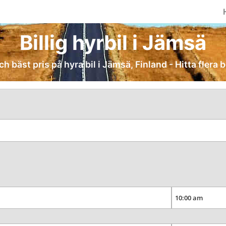
Billig hyrbil i Jämsä
ch bäst pris på hyra bil i Jämsä, Finland - Hitta flera 