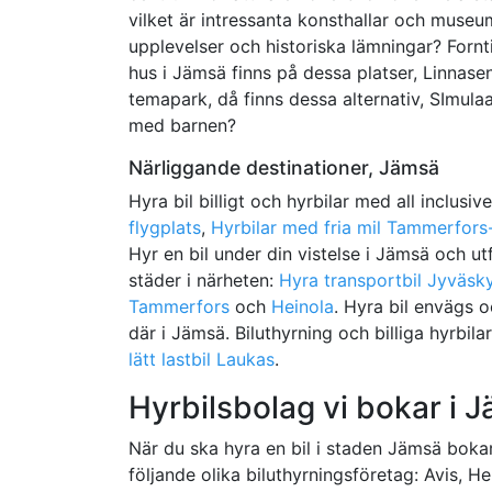
vilket är intressanta konsthallar och mus
upplevelser och historiska lämningar? Fornt
hus i Jämsä finns på dessa platser, Linnase
temapark, då finns dessa alternativ, SImula
med barnen?
Närliggande destinationer, Jämsä
Hyra bil billigt och hyrbilar med all inclusiv
flygplats
,
Hyrbilar med fria mil Tammerfors-
Hyr en bil under din vistelse i Jämsä och ut
städer i närheten:
Hyra transportbil Jyväsk
Tammerfors
och
Heinola
. Hyra bil envägs 
där i Jämsä. Biluthyrning och billiga hyrbilar
lätt lastbil Laukas
.
Hyrbilsbolag vi bokar i 
När du ska hyra en bil i staden Jämsä bokar b
följande olika biluthyrningsföretag: Avis, H