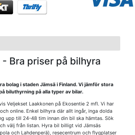
ä - Bra priser på bilhyra
ra bolag i staden Jämsä i Finland. Vi jämför stora
 biluthyrning på alla typer av bilar.
vis Veljekset Laakkonen på Ekosentie 2 mfl. Vi har
ch online. Enkel bilhyra där allt ingår, inga dolda
 upp till 24-48 tim innan din bil ska hämtas. Sök
h välj från listan. Hyra bil billigt vid Jämsäs
ipola och Lahdenperä), resecentrum och flygplatser