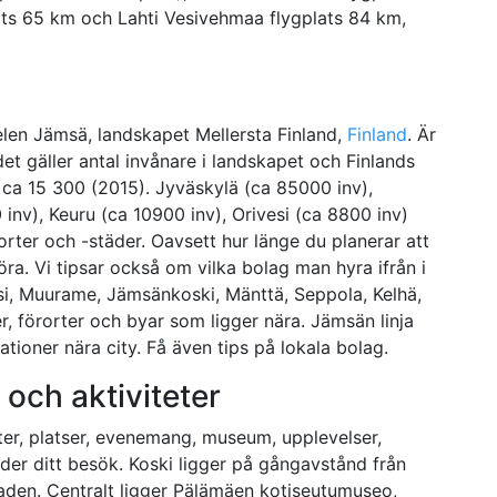
lats 65 km och Lahti Vesivehmaa flygplats 84 km,
delen Jämsä, landskapet Mellersta Finland,
Finland
. Är
det gäller antal invånare i landskapet och Finlands
t ca 15 300 (2015). Jyväskylä (ca 85000 inv),
inv), Keuru (ca 10900 inv), Orivesi (ca 8800 inv)
rter och -städer. Oavsett hur länge du planerar att
öra. Vi tipsar också om vilka bolag man hyra ifrån i
esi, Muurame, Jämsänkoski, Mänttä, Seppola, Kelhä,
r, förorter och byar som ligger nära. Jämsän linja
tioner nära city. Få även tips på lokala bolag.
 och aktiviteter
ter, platser, evenemang, museum, upplevelser,
nder ditt besök. Koski ligger på gångavstånd från
taden. Centralt ligger Pälämäen kotiseutumuseo,