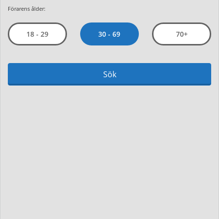
Förarens ålder:
30 - 69
18 - 29
70+
Sök