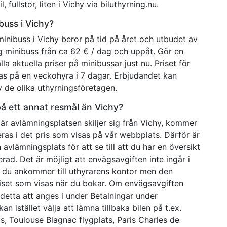
l, fullstor, liten i Vichy via biluthyrning.nu.
buss i Vichy?
minibuss i Vichy beror på tid på året och utbudet av
ig minibuss från ca 62 € / dag och uppåt. Gör en
a aktuella priser på minibussar just nu. Priset för
as på en veckohyra i 7 dagar. Erbjudandet kan
v de olika uthyrningsföretagen.
på ett annat resmål än Vichy?
är avlämningsplatsen skiljer sig från Vichy, kommer
deras i det pris som visas på vår webbplats. Därför är
 avlämningsplats för att se till att du har en översikt
d. Det är möjligt att envägsavgiften inte ingår i
r du ankommer till uthyrarens kontor men den
riset som visas när du bokar. Om envägsavgiften
etta att anges i under Betalningar under
istället välja att lämna tillbaka bilen på t.ex.
s, Toulouse Blagnac flygplats, Paris Charles de