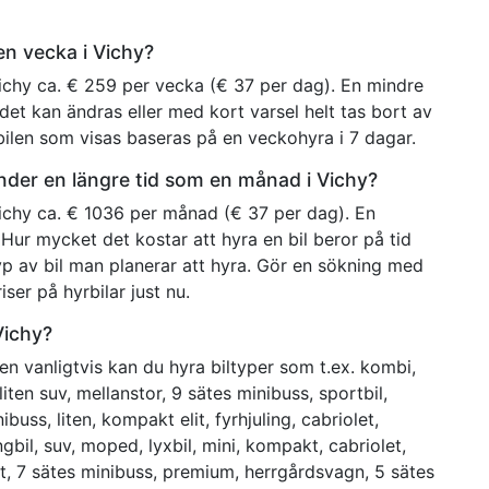
 en vecka i Vichy?
Vichy ca. € 259 per vecka (€ 37 per dag). En mindre
det kan ändras eller med kort varsel helt tas bort av
rbilen som visas baseras på en veckohyra i 7 dagar.
under en längre tid som en månad i Vichy?
Vichy ca. € 1036 per månad (€ 37 per dag). En
Hur mycket det kostar att hyra en bil beror på tid
typ av bil man planerar att hyra. Gör en sökning med
iser på hyrbilar just nu.
 Vichy?
n vanligtvis kan du hyra biltyper som t.ex. kombi,
 liten suv, mellanstor, 9 sätes minibuss, sportbil,
inibuss, liten, kompakt elit, fyrhjuling, cabriolet,
ängbil, suv, moped, lyxbil, mini, kompakt, cabriolet,
elit, 7 sätes minibuss, premium, herrgårdsvagn, 5 sätes