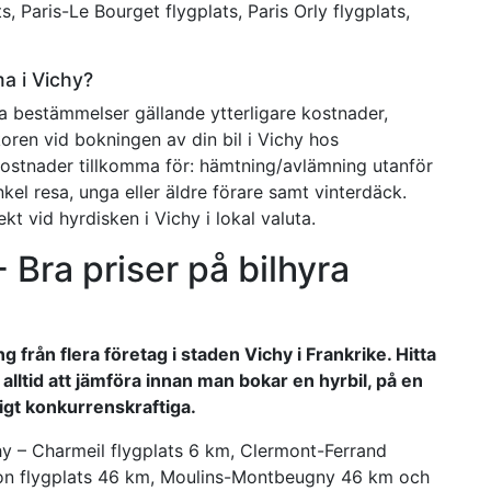
s, Paris-Le Bourget flygplats, Paris Orly flygplats,
ma i Vichy?
na bestämmelser gällande ytterligare kostnader,
koren vid bokningen av din bil i Vichy hos
e kostnader tillkomma för: hämtning/avlämning utanför
kel resa, unga eller äldre förare samt vinterdäck.
kt vid hyrdisken i Vichy i lokal valuta.
 - Bra priser på bilhyra
 från flera företag i staden Vichy i Frankrike. Hitta
 alltid att jämföra innan man bokar en hyrbil, på en
digt konkurrenskraftiga.
hy – Charmeil flygplats 6 km, Clermont-Ferrand
son flygplats 46 km, Moulins-Montbeugny 46 km och