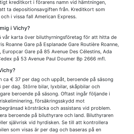
tigt kreditkort i förarens namn vid hämtningen,
att ta depositionsavgiften från. Kreditkort som
och i vissa fall American Express.
 mig i Vichy?
å vår karta över biluthyrningsföretag för att hitta de
Avis Roanne Gare på Esplanade Gare Routière Roanne,
 Europcar Gare på 85 Avenue Des Célestins, Ada
 Cedex på 53 Avenue Paul Doumer Bp 2666 mfl.
 Vichy?
från ca € 37 per dag och uppåt, beroende på säsong
per dag. Större bilar, lyxbilar, skåpbilar och
lligare beroende på säsong. Oftast ingår följande i
vriskeliminering, försäkringsskydd mot
 obegränsad körsträcka och assistans vid problem.
era beroende på biluthyrare och land. Biluthyraren
r självrisk vid hyrdisken. Se till att kontrollera
rbilen som visas är per dag och baseras på en