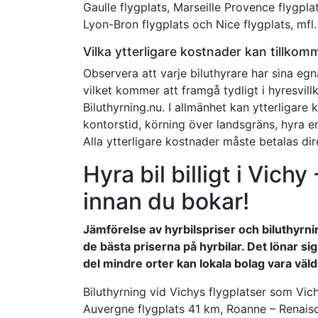
Gaulle flygplats, Marseille Provence flygplat
Lyon-Bron flygplats och Nice flygplats, mfl.
Vilka ytterligare kostnader kan tillkom
Observera att varje biluthyrare har sina eg
vilket kommer att framgå tydligt i hyresvill
Biluthyrning.nu. I allmänhet kan ytterligar
kontorstid, körning över landsgräns, hyra en
Alla ytterligare kostnader måste betalas dire
Hyra bil billigt i Vichy
innan du bokar!
Jämförelse av hyrbilspriser och biluthyrning
de bästa priserna på hyrbilar. Det lönar sig
del mindre orter kan lokala bolag vara väl
Biluthyrning vid Vichys flygplatser som Vic
Auvergne flygplats 41 km, Roanne – Renai