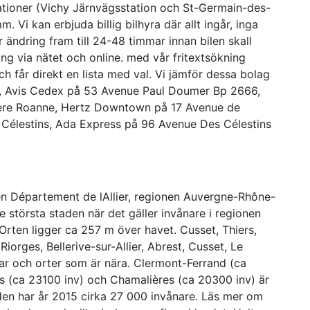
ationer (Vichy Järnvägsstation och St-Germain-des-
Vi kan erbjuda billig bilhyra där allt ingår, inga
 ändring fram till 24-48 timmar innan bilen skall
ing via nätet och online. med vår fritextsökning
h får direkt en lista med val. Vi jämför dessa bolag
nen, Avis Cedex på 53 Avenue Paul Doumer Bp 2666,
ère Roanne, Hertz Downtown på 17 Avenue de
Célestins, Ada Express på 96 Avenue Des Célestins
en Département de lAllier, regionen Auvergne-Rhône-
:e största staden när det gäller invånare i regionen
 Orten ligger ca 257 m över havet. Cusset, Thiers,
iorges, Bellerive-sur-Allier, Abrest, Cusset, Le
yar och orter som är nära. Clermont-Ferrand (ca
s (ca 23100 inv) och Chamalières (ca 20300 inv) är
aden har år 2015 cirka 27 000 invånare. Läs mer om