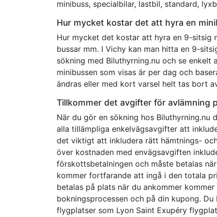
minibuss, specialbilar, lastbil, standard, lyxbi
Hur mycket kostar det att hyra en mini
Hur mycket det kostar att hyra en 9-sitsig 
bussar mm. I Vichy kan man hitta en 9-sits
sökning med Biluthyrning.nu och se enkelt all
minibussen som visas är per dag och baser
ändras eller med kort varsel helt tas bort a
Tillkommer det avgifter för avlämning 
När du gör en sökning hos Biluthyrning.nu d
alla tillämpliga enkelvägsavgifter att inklu
det viktigt att inkludera rätt hämtnings- och
över kostnaden med envägsavgiften inkludera
förskottsbetalningen och måste betalas nä
kommer fortfarande att ingå i den totala p
betalas på plats när du ankommer kommer d
bokningsprocessen och på din kupong. Du kan 
flygplatser som Lyon Saint Exupéry flygplat