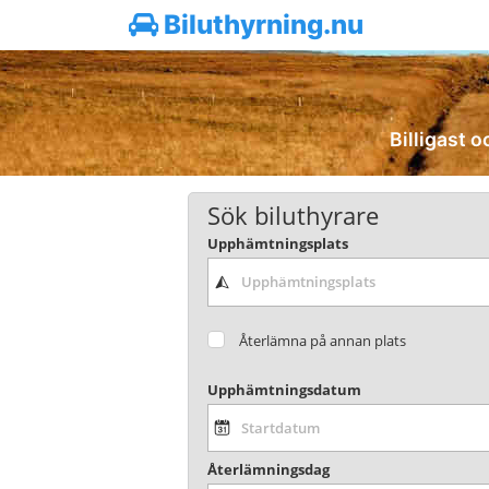
Biluthyrning.nu
Billigast o
Sök biluthyrare
Upphämtningsplats
Återlämna på annan plats
Upphämtningsdatum
Återlämningsdag