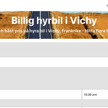
Billig hyrbil i Vichy
ch bäst pris på hyra bil i Vichy, Frankrike - Hitta flera 