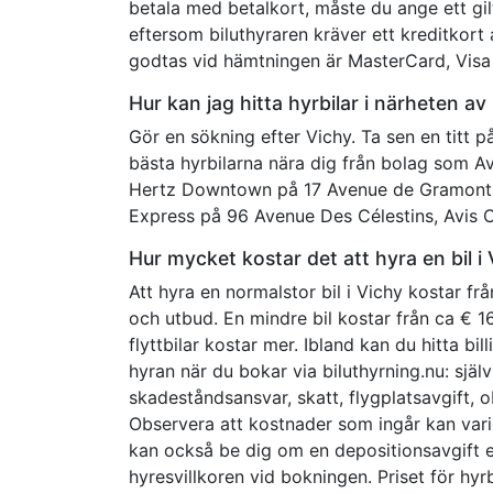
betala med betalkort, måste du ange ett gil
eftersom biluthyraren kräver ett kreditkort 
godtas vid hämtningen är MasterCard, Visa 
Hur kan jag hitta hyrbilar i närheten av
Gör en sökning efter Vichy. Ta sen en titt p
bästa hyrbilarna nära dig från bolag som 
Hertz Downtown på 17 Avenue de Gramont,
Express på 96 Avenue Des Célestins, Avis
Hur mycket kostar det att hyra en bil i
Att hyra en normalstor bil i Vichy kostar 
och utbud. En mindre bil kostar från ca € 16 
flyttbilar kostar mer. Ibland kan du hitta bi
hyran när du bokar via biluthyrning.nu: själ
skadeståndsansvar, skatt, flygplatsavgift,
Observera att kostnader som ingår kan vari
kan också be dig om en depositionsavgift elle
hyresvillkoren vid bokningen. Priset för hy