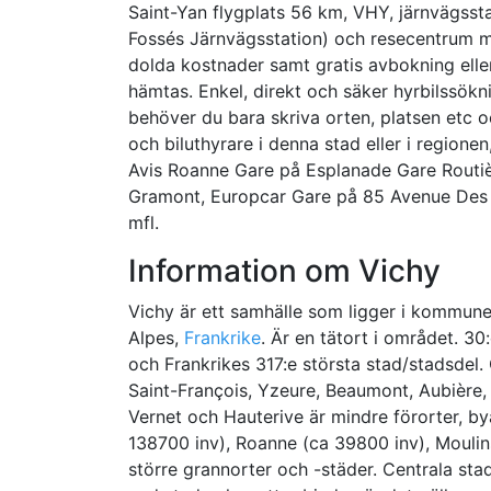
Saint-Yan flygplats 56 km, VHY, järnvägsst
Fossés Järnvägsstation) och resecentrum mm. 
dolda kostnader samt gratis avbokning eller
hämtas. Enkel, direkt och säker hyrbilssökn
behöver du bara skriva orten, platsen etc oc
och biluthyrare i denna stad eller i regio
Avis Roanne Gare på Esplanade Gare Routi
Gramont, Europcar Gare på 85 Avenue Des 
mfl.
Information om Vichy
Vichy är ett samhälle som ligger i kommun
Alpes,
Frankrike
. Är en tätort i området. 30
och Frankrikes 317:e största stad/stadsdel.
Saint-François, Yzeure, Beaumont, Aubière, R
Vernet och Hauterive är mindre förorter, b
138700 inv), Roanne (ca 39800 inv), Moulin
större grannorter och -städer. Centrala st