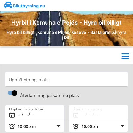
Biluthyrning.nu
Hyrbil i Komuna e Pejës - Hyra bil billigt
Hyra bil billigt i Komuna e Pejës, Kosovo - Bästa pris på hyra
bil
Upphämtningsplats
Återlämning på samma plats
Upphämtningsdatum
Återlämningsdag