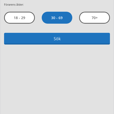
Förarens ålder:
30 - 69
18 - 29
70+
Sök