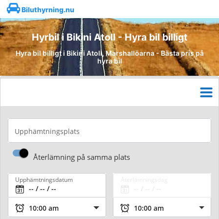
Biluthyrning.nu
Hyrbil i Bikini Atoll - Hyra bil billigt
Hyra bil billigt i Bikini Atoll, Marshallöarna - Bästa pris på
hyra bil
Upphämtningsplats
Återlämning på samma plats
Upphämtningsdatum
Återlämningsdag