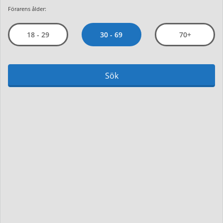
Förarens ålder:
30 - 69
18 - 29
70+
Sök