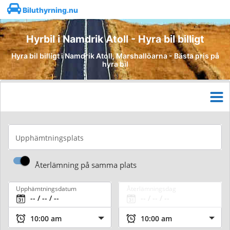
Biluthyrning.nu
Hyrbil i Namdrik Atoll - Hyra bil billigt
Hyra bil billigt i Namdrik Atoll, Marshallöarna - Bästa pris på
hyra bil
Upphämtningsplats
Återlämning på samma plats
Upphämtningsdatum
Återlämningsdag