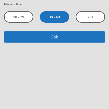
Förarens ålder:
30 - 69
18 - 29
70+
Sök