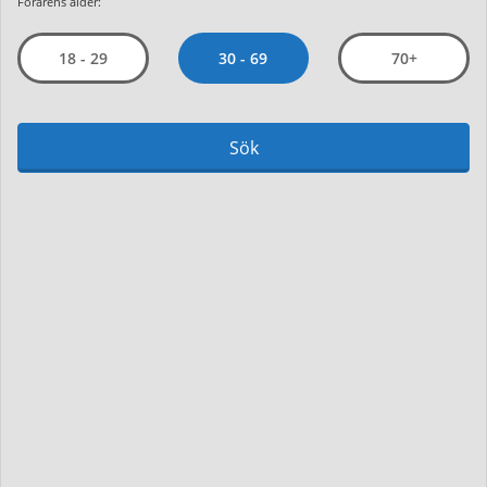
Förarens ålder:
30 - 69
18 - 29
70+
Sök