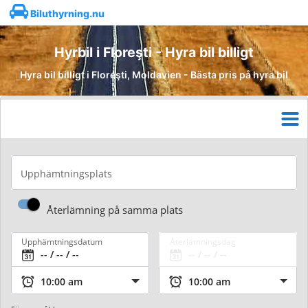
Biluthyrning.nu
Hyrbil i Floreşti - Hyra bil billigt
Hyra bil billigt i Floreşti, Moldavien - Bästa pris på hyra bil
Upphämtningsplats
Återlämning på samma plats
Upphämtningsdatum
Återlämningsdag