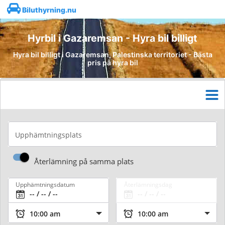
Biluthyrning.nu
Hyrbil i Gazaremsan - Hyra bil billigt
Hyra bil billigt i Gazaremsan, Palestinska territoriet - Bästa
pris på hyra bil
Upphämtningsplats
Återlämning på samma plats
Upphämtningsdatum
Återlämningsdag