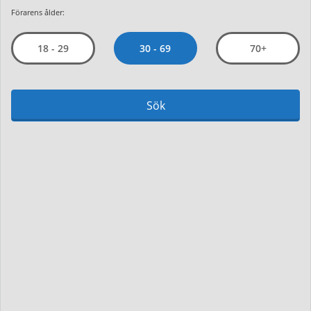
Förarens ålder:
30 - 69
18 - 29
70+
Sök