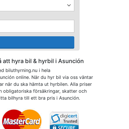
å att hyra bil & hyrbil i Asunción
d biluthyrning.nu i hela
ción online. När du hyr bil via oss väntar
r när du ska hämta ut hyrbilen. Alla priser
h obligatoriska försäkringar, skatter och
itta bilhyra till ett bra pris i Asunción.