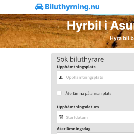
Biluthyrning.nu
Hyrbil i Asu
Hyra bil 
Sök biluthyrare
Upphämtningsplats
Återlämna på annan plats
Upphämtningsdatum
Återlämningsdag