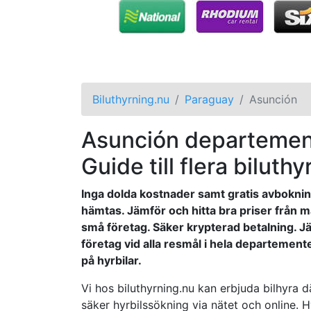
Biluthyrning.nu
Paraguay
Asunción
Asunción departement 
Guide till flera biluthy
Inga dolda kostnader samt gratis avbokning
hämtas. Jämför och hitta bra priser från m
små företag. Säker krypterad betalning. Jä
företag vid alla resmål i hela departement
på hyrbilar.
Vi hos biluthyrning.nu kan erbjuda bilhyra dä
säker hyrbilssökning via nätet och online. H