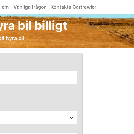
Hem
Vanliga frågor
Kontakta Cartrawler
a bil billigt
å hyra bil