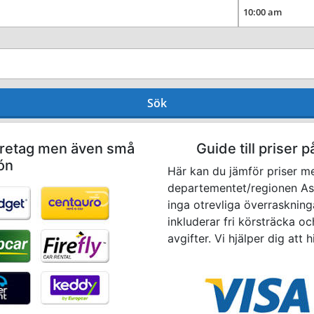
Sök
företag men även små
Guide till priser p
ón
Här kan du jämför priser me
departementet/regionen Asun
inga otrevliga överraskninga
inkluderar fri körsträcka oc
avgifter. Vi hjälper dig att h