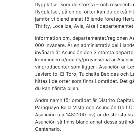
flygplatser som de största – och resecentru
flygplatser, på en del orter kan du också hit
jämför vi bland annat följande företag Hertz
Thrifty, Localiza, Avis, Alsa i departementet
Information om, departementet/regionen As
000 invånare. Är en administrativ del i lande
invånare är Asunción den 3 största departem
kommunerna/county/provinserna är Asuncion 
vinproducenter som ligger i Asunción är t.e
Javiercito, El Toro, Tuichaite Bebidas och
hittas i de orter som finns i området. Det g
du kan hämta bilen.
Andra namn för området är Distrito Capital.
Paraguayo Bella Vista och Asunción Golf Cl
Asunción (ca 1482200 inv) är de största st
Asunción så finns bland annat dessa stränd
Centenario.