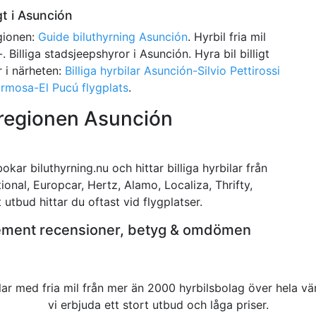
gt i Asunción
egionen:
Guide biluthyrning Asunción
. Hyrbil fria mil
-. Billiga stadsjeepshyror i Asunción. Hyra bil billigt
r i närheten:
Billiga hyrbilar Asunción-Silvio Pettirossi
ormosa-El Pucú flygplats
.
i regionen Asunción
kar biluthyrning.nu och hittar billiga hyrbilar från
tional, Europcar, Hertz, Alamo, Localiza, Thrifty,
t utbud hittar du oftast vid flygplatser.
rtement recensioner, betyg & omdömen
rbilar med fria mil från mer än 2000 hyrbilsbolag över hela 
vi erbjuda ett stort utbud och låga priser.