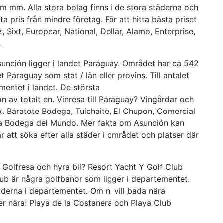
m mm. Alla stora bolag finns i de stora städerna och
ta pris från mindre företag. För att hitta bästa priset
, Sixt, Europcar, National, Dollar, Alamo, Enterprise,
.
unción ligger i landet Paraguay. Området har ca 542
t Paraguay som stat / län eller provins. Till antalet
entet i landet. De största
av totalt en. Vinresa till Paraguay? Vingårdar och
x. Baratote Bodega, Tuichaite, El Chupon, Comercial
 La Bodega del Mundo. Mer fakta om Asunción kan
år att söka efter alla städer i området och platser där
 Golfresa och hyra bil? Resort Yacht Y Golf Club
ub är några golfbanor som ligger i departementet.
äderna i departementet. Om ni vill bada nära
er nära: Playa de la Costanera och Playa Club