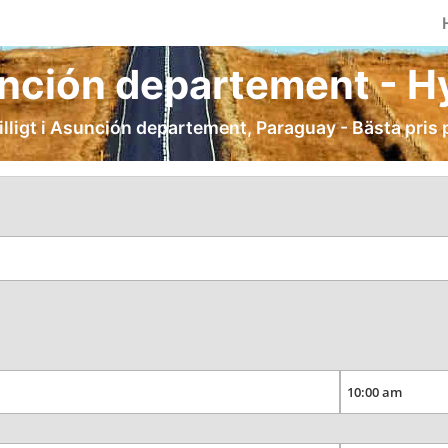
nción departement - Hyr
billigt i Asunción departement, Paraguay - Bästa pris p