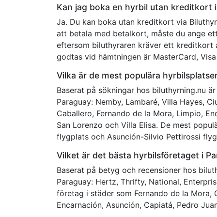
Kan jag boka en hyrbil utan kreditkort 
Ja. Du kan boka utan kreditkort via Biluthy
att betala med betalkort, måste du ange ett
eftersom biluthyraren kräver ett kreditkort 
godtas vid hämtningen är MasterCard, Visa 
Vilka är de mest populära hyrbilsplatse
Baserat på sökningar hos biluthyrning.nu är
Paraguay: Nemby, Lambaré, Villa Hayes, Ci
Caballero, Fernando de la Mora, Limpio, En
San Lorenzo och Villa Elisa. De mest popul
flygplats och Asunción-Silvio Pettirossi flyg
Vilket är det bästa hyrbilsföretaget i P
Baserat på betyg och recensioner hos biluth
Paraguay: Hertz, Thrifty, National, Enterpri
företag i städer som Fernando de la Mora, 
Encarnación, Asunción, Capiatá, Pedro Jua