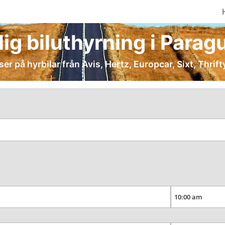
llig biluthyrning i Parag
iser på hyrbilar från Avis, Hertz, Europcar, Sixt, Thrif