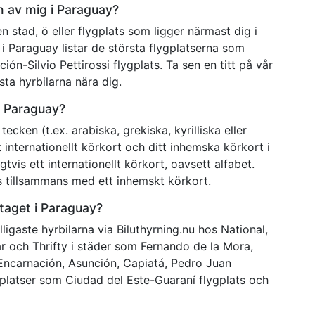
en av mig i Paraguay?
 stad, ö eller flygplats som ligger närmast dig i
ö i Paraguay listar de största flygplatserna som
ón-Silvio Pettirossi flygplats. Ta sen en titt på vår
sta hyrbilarna nära dig.
 i Paraguay?
ecken (t.ex. arabiska, grekiska, kyrilliska eller
internationellt körkort och ditt inhemska körkort i
vis ett internationellt körkort, oavsett alfabet.
as tillsammans med ett inhemskt körkort.
retaget i Paraguay?
igaste hyrbilarna via Biluthyrning.nu hos National,
lar och Thrifty i städer som Fernando de la Mora,
Encarnación, Asunción, Capiatá, Pedro Juan
platser som Ciudad del Este-Guaraní flygplats och