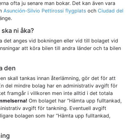
erna ofta ju senare man bokar. Det kan även vara
om
Asunción-Silvio Pettirossi flygplats
och
Ciudad del
änge.
 ska ni åka?
 det anges vid bokningen eller vid till bolaget vid
ningar att köra bilen till andra länder och ta bilen
ka den
len skall tankas innan återlämning, gör det för att
En del mindre bolag har en administrativ avgift för
t framgår i villkoren men inte alltid i det totala
ämmelserna!
Om bolaget har ”Hämta upp fulltankad,
istrativ avgift för tankning. Eventuell avgift
lligare bolagen som har ”Hämta upp fulltankad,
ning