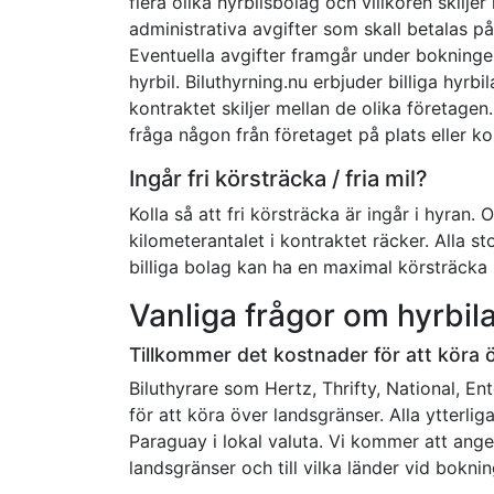
flera olika hyrbilsbolag och villkoren skilj
administrativa avgifter som skall betalas p
Eventuella avgifter framgår under bokninge
hyrbil. Biluthyrning.nu erbjuder billiga hyrbi
kontraktet skiljer mellan de olika företagen
fråga någon från företaget på plats eller ko
Ingår fri körsträcka / fria mil?
Kolla så att fri körsträcka är ingår i hyran. 
kilometerantalet i kontraktet räcker. Alla
billiga bolag kan ha en maximal körsträcka
Vanliga frågor om hyrbila
Tillkommer det kostnader för att köra 
Biluthyrare som Hertz, Thrifty, National, Ent
för att köra över landsgränser. Alla ytterli
Paraguay i lokal valuta. Vi kommer att ange i
landsgränser och till vilka länder vid boknin