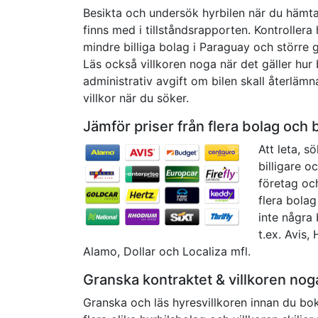
Besikta och undersök hyrbilen när du hämtar
finns med i tillståndsrapporten. Kontrollera 
mindre billiga bolag i Paraguay och större g
Läs också villkoren noga när det gäller hur 
administrativ avgift om bilen skall återläm
villkor när du söker.
Jämför priser från flera bolag och 
Att leta, s
billigare o
företag och
flera bolag
inte några 
t.ex. Avis, 
Alamo, Dollar och Localiza mfl.
Granska kontraktet & villkoren nog
Granska och läs hyresvillkoren innan du boka