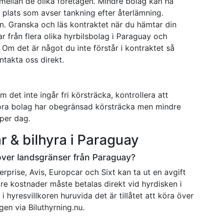
er mellan de olika företagen. Mindre bolag kan ha
å plats som avser tankning efter återlämning.
n. Granska och läs kontraktet när du hämtar din
lar från flera olika hyrbilsbolag i Paraguay och
. Om det är något du inte förstår i kontraktet så
ntakta oss direkt.
Om det inte ingår fri körsträcka, kontrollera att
 stora bolag har obegränsad körsträcka men mindre
 per dag.
r & bilhyra i Paraguay
över landsgränser från Paraguay?
erprise, Avis, Europcar och Sixt kan ta ut en avgift
gare kostnader måste betalas direkt vid hyrdisken i
 hyresvillkoren huruvida det är tillåtet att köra över
gen via Biluthyrning.nu.