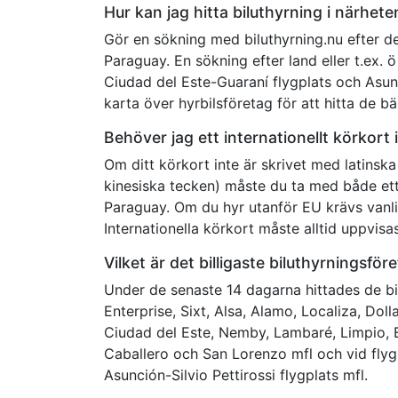
Hur kan jag hitta biluthyrning i närhet
Gör en sökning med biluthyrning.nu efter den
Paraguay. En sökning efter land eller t.ex. 
Ciudad del Este-Guaraní flygplats och Asunci
karta över hyrbilsföretag för att hitta de bä
Behöver jag ett internationellt körkort
Om ditt körkort inte är skrivet med latinska t
kinesiska tecken) måste du ta med både ett 
Paraguay. Om du hyr utanför EU krävs vanligt
Internationella körkort måste alltid uppvis
Vilket är det billigaste biluthyrningsfö
Under de senaste 14 dagarna hittades de bill
Enterprise, Sixt, Alsa, Alamo, Localiza, Dol
Ciudad del Este, Nemby, Lambaré, Limpio, 
Caballero och San Lorenzo mfl och vid flyg
Asunción-Silvio Pettirossi flygplats mfl.