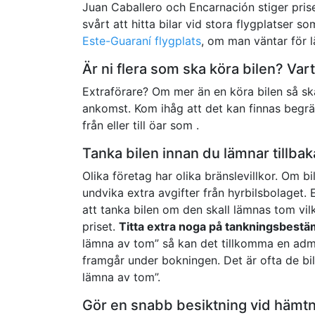
Juan Caballero och Encarnación stiger pris
svårt att hitta bilar vid stora flygplatser s
Este-Guaraní flygplats
, om man väntar för l
Är ni flera som ska köra bilen? Vart
Extraförare? Om mer än en köra bilen så ska
ankomst. Kom ihåg att det kan finnas begräns
från eller till öar som .
Tanka bilen innan du lämnar tillba
Olika företag har olika bränslevillkor. Om bi
undvika extra avgifter från hyrbilsbolaget. 
att tanka bilen om den skall lämnas tom vilke
priset.
Titta extra noga på tankningsbest
lämna av tom” så kan det tillkomma en admin
framgår under bokningen. Det är ofta de bi
lämna av tom”.
Gör en snabb besiktning vid hämt