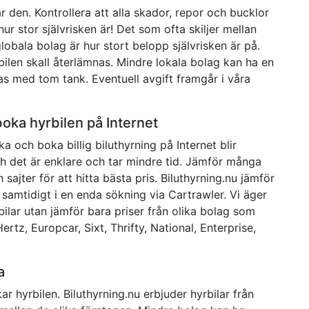
 den. Kontrollera att alla skador, repor och bucklor
hur stor självrisken är! Det som ofta skiljer mellan
lobala bolag är hur stort belopp självrisken är på.
bilen skall återlämnas. Mindre lokala bolag kan ha en
nas med tom tank. Eventuell avgift framgår i våra
boka hyrbilen på Internet
öka och boka billig biluthyrning på Internet blir
ch det är enklare och tar mindre tid. Jämför många
 sajter för att hitta bästa pris. Biluthyrning.nu jämför
 samtidigt i en enda sökning via Cartrawler. Vi äger
bilar utan jämför bara priser från olika bolag som
Hertz, Europcar, Sixt, Thrifty, National, Enterprise,
a
r hyrbilen. Biluthyrning.nu erbjuder hyrbilar från