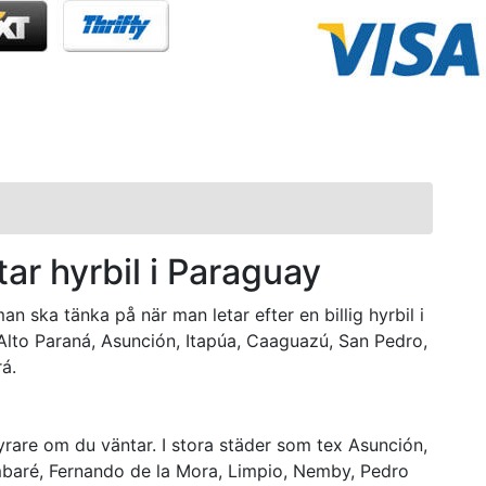
tar hyrbil i Paraguay
n ska tänka på när man letar efter en billig hyrbil i
Alto Paraná, Asunción, Itapúa, Caaguazú, San Pedro,
á.
dyrare om du väntar. I stora städer som tex Asunción,
mbaré, Fernando de la Mora, Limpio, Nemby, Pedro