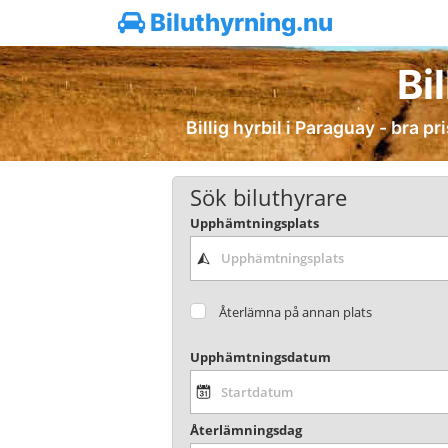
Biluthyrning.nu
Bi
Billig hyrbil i Paraguay - bra pr
Sök biluthyrare
Upphämtningsplats
Återlämna på annan plats
Upphämtningsdatum
Återlämningsdag