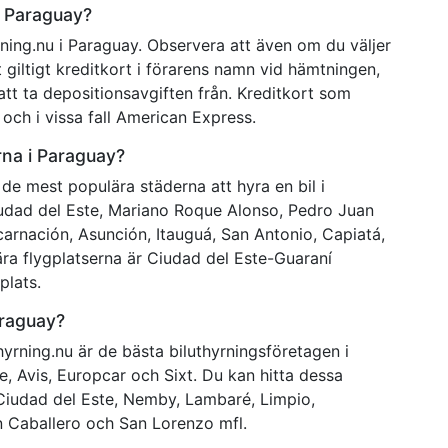
i Paraguay?
rning.nu i Paraguay. Observera att även om du väljer
 giltigt kreditkort i förarens namn vid hämtningen,
att ta depositionsavgiften från. Kreditkort som
och i vissa fall American Express.
rna i Paraguay?
 de mest populära städerna att hyra en bil i
udad del Este, Mariano Roque Alonso, Pedro Juan
carnación, Asunción, Itauguá, San Antonio, Capiatá,
ära flygplatserna är Ciudad del Este-Guaraní
plats.
araguay?
yrning.nu är de bästa biluthyrningsföretagen i
se, Avis, Europcar och Sixt. Du kan hitta dessa
Ciudad del Este, Nemby, Lambaré, Limpio,
n Caballero och San Lorenzo mfl.