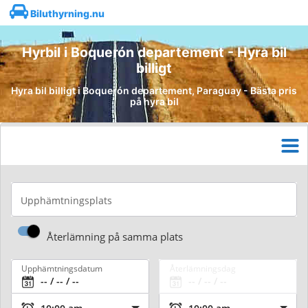
Biluthyrning.nu
Hyrbil i Boquerón departement - Hyra bil
billigt
Hyra bil billigt i Boquerón departement, Paraguay - Bästa pris
på hyra bil
Upphämtningsplats
Återlämning på samma plats
Upphämtningsdatum
Återlämningsdag