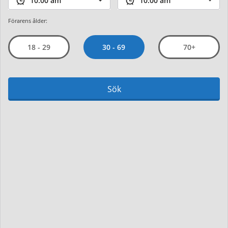
Förarens ålder:
30 - 69
18 - 29
70+
Sök