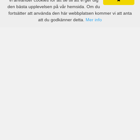
Vi använder cookies för att se till att vi ger dig
✖
den bästa upplevelsen på vår hemsida. Om du
fortsätter att använda den här webbplatsen kommer vi att anta
att du godkänner detta.
Mer info
Priser från kända biluthyrningsföretag men även små
lokala i Boquerón