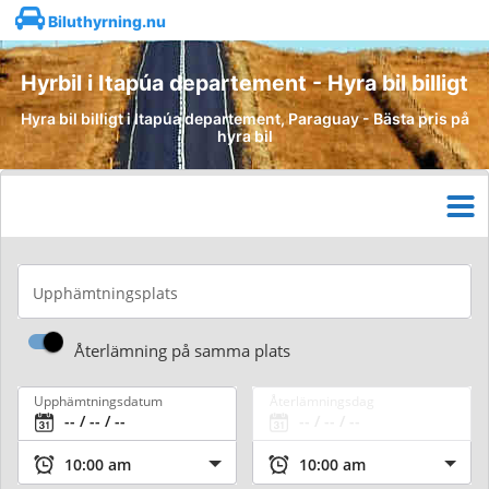
Biluthyrning.nu
Hyrbil i Itapúa departement - Hyra bil billigt
Hyra bil billigt i Itapúa departement, Paraguay - Bästa pris på
hyra bil
Upphämtningsplats
Återlämning på samma plats
Upphämtningsdatum
Återlämningsdag