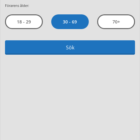
Förarens ålder:
30 - 69
18 - 29
70+
Sök