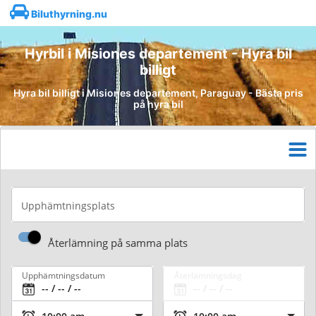
Biluthyrning.nu
Hyrbil i Misiones departement - Hyra bil
billigt
Hyra bil billigt i Misiones departement, Paraguay - Bästa pris
på hyra bil
Upphämtningsplats
Återlämning på samma plats
Upphämtningsdatum
Återlämningsdag