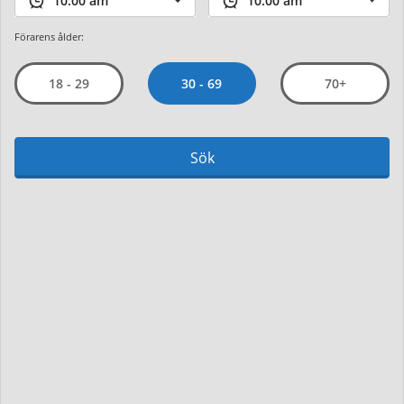
Förarens ålder:
30 - 69
18 - 29
70+
Sök